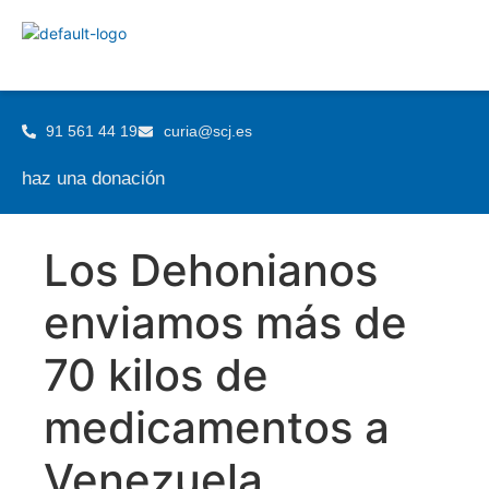
91 561 44 19
curia@scj.es
haz una donación
Los Dehonianos
enviamos más de
70 kilos de
medicamentos a
Venezuela