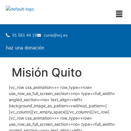
91 561 44 19
curia@scj.es
haz una donación
Misión Quito
[vc_row css_animation=»» row_type=»row»
use_row_as_full_screen_section=»no» type=»full_width»
angled_section=»no» text_align=»left»
background_image_as_pattern=»without_pattern»]
[vc_column][vc_empty_space][/vc_column][/vc_row]
[vc_row css_animation=»» row_type=»row»
use_row_as_full_screen_section=»no» type=»full_width»
angled_section=»no» text_align=»left»