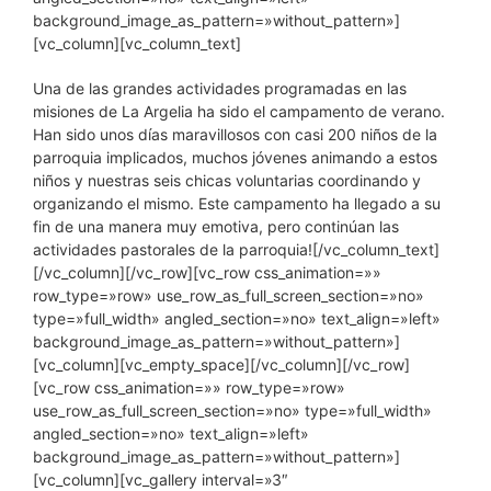
background_image_as_pattern=»without_pattern»]
[vc_column][vc_column_text]
Una de las grandes actividades programadas en las
misiones de La Argelia ha sido el campamento de verano.
Han sido unos días maravillosos con casi 200 niños de la
parroquia implicados, muchos jóvenes animando a estos
niños y nuestras seis chicas voluntarias coordinando y
organizando el mismo. Este campamento ha llegado a su
fin de una manera muy emotiva, pero continúan las
actividades pastorales de la parroquia![/vc_column_text]
[/vc_column][/vc_row][vc_row css_animation=»»
row_type=»row» use_row_as_full_screen_section=»no»
type=»full_width» angled_section=»no» text_align=»left»
background_image_as_pattern=»without_pattern»]
[vc_column][vc_empty_space][/vc_column][/vc_row]
[vc_row css_animation=»» row_type=»row»
use_row_as_full_screen_section=»no» type=»full_width»
angled_section=»no» text_align=»left»
background_image_as_pattern=»without_pattern»]
[vc_column][vc_gallery interval=»3″