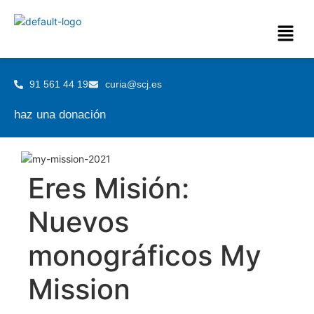
91 561 44 19
curia@scj.es
haz una donación
Eres Misión:
Nuevos
monográficos My
Mission