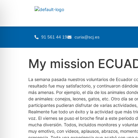
91 561 44 19
curia@scj.es
My mission ECUA
La semana pasada nuestros voluntarios de Ecuador con
resultado fue muy satisfactorio, y continuaron dándol
más amenas. Por ejemplo, el día de los animales donde
de animales: conejos, leones, gatos, etc. Otro día se 
participantes pudieran disfrutar de varias actividades
Realmente fue todo un éxito y la actividad que más triu
voz. El viernes se puso el broche final a este periodo 
mucha diversión. Todos, incluidos monitores y voluntar
muy emotivo, con videos, aplausos, abrazos, momentos 
presencia. Toda una experiencia que acabó con una so