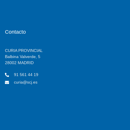
Contacto
CURIA PROVINCIAL
Balbina Valverde, 5
28002 MADRID
91 561 44 19
curia@scj.es