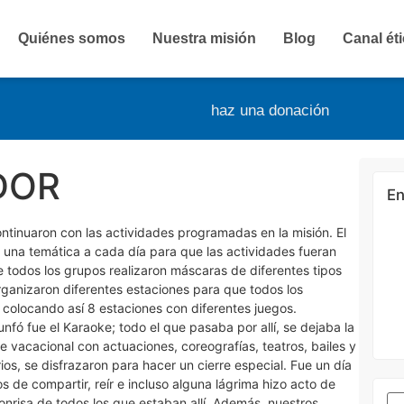
Quiénes somos
Nuestra misión
Blog
Canal ét
haz una donación
DOR
En
tinuaron con las actividades programadas en la misión. El
e una temática a cada día para que las actividades fueran
 todos los grupos realizaron máscaras de diferentes tipos
organizaron diferentes estaciones para que todos los
, colocando así 8 estaciones con diferentes juegos.
nfó fue el Karaoke; todo el que pasaba por allí, se dejaba la
de vacacional con actuaciones, coreografías, teatros, bailes y
ios, se disfrazaron para hacer un cierre especial. Fue un día
de compartir, reír e incluso alguna lágrima hizo acto de
nrisa de todos los que estaban allí. Además, nuestros