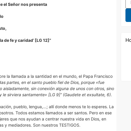
e el Señor nos presenta
lo
sto,
Ho
a de fe y caridad’ [LG 12]”
bre la llamada a la santidad en el mundo, el Papa Francisco
das partes, en el santo pueblo fiel de Dios, porque «fue
 no aisladamente, sin conexión alguna de unos con otros, sino
 le sirviera santamente» [LG 9]” (Gaudete et exsultate, 6).
ación, pueblo, lengua,…; allí donde menos te lo esperes. La
osotros. Todos estamos llamados a ser santos. Pero en ese
eres que nos ayudan a centrar nuestra vida en Dios, en
uías y mediadores. Son nuestros TESTIGOS.