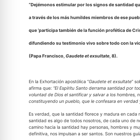
“Dejémonos estimular por los signos de santidad qu
a través de los más humildes miembros de ese pueb
que ‘participa también de la función profética de Cri
difundiendo su testimonio vivo sobre todo con la vid
(Papa Francisco,
Gaudete et exsultate
, 8).
En la Exhortación apostólica “
Gaudete et exsultate
” so
afirma que:
“El Espíritu Santo derrama santidad por to
voluntad de Dios el santificar y salvar a los hombres,
constituyendo un pueblo, que le confesara en verdad y
Es verdad, que la santidad florece y madura en cada n
santidad es algo de todos nosotros, de cada uno de n
camino hacia la santidad hay personas, hombres y muj
definitiva, nos impulsan a ser santos. Son nuestros g