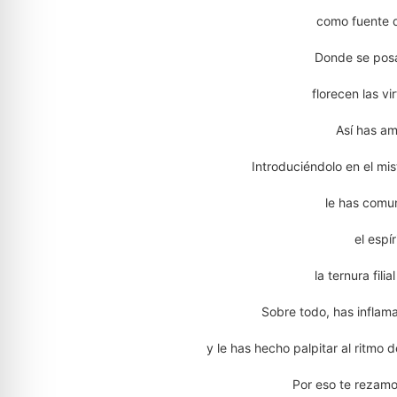
como fuente d
Donde se posa
florecen las v
Así has am
Introduciéndolo en el mi
le has comu
el espír
la ternura fili
Sobre todo, has inflam
y le has hecho palpitar al ritmo
Por eso te rezam