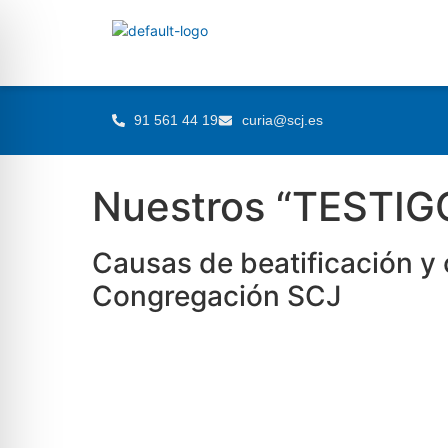
91 561 44 19
curia@scj.es
Nuestros “TESTIGOS
Causas de beatificación y
Congregación SCJ