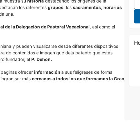
ia muestra su
historia
destacando los orígenes de la
destacan los diferentes
grupos
, los
sacramentos
,
horarios
ada una.
al de la Delegación de Pastoral Vocacional
, así como el
Ho
iana y pueden visualizarse desde diferentes dispositivos
tura de contenidos e imagen que deja patente que estas
ro fundador, el
P
.
Dehon.
 páginas ofrecer
información
a sus feligreses de forma
o logran ser más
cercanas a todos los que formamos la Gran