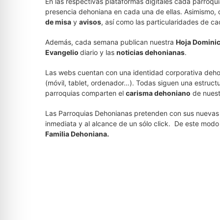
En las respectivas plataformas digitales cada parroqu
presencia dehoniana en cada una de ellas. Asimismo, 
de misa
y
avisos
, así como las particularidades de c
Además, cada semana publican nuestra
Hoja Dominic
Evangelio
diario y las
noticias dehonianas
.
Las webs cuentan con una identidad corporativa dehon
(móvil, tablet, ordenador…). Todas siguen una estruc
parroquias comparten el
carisma dehoniano
de nuest
Las Parroquias Dehonianas pretenden con sus nuevas
inmediata y al alcance de un sólo click. De este mod
Familia Dehoniana.