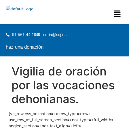
91 561 44 19
curia@scj.es
haz una donación
Vigilia de oración
por las vocaciones
dehonianas.
[vc_row css_animation=»» row_type=»row»
use_row_as_full_screen_section=»no» type=»full_width»
angled_section=»no» text_align=»left»