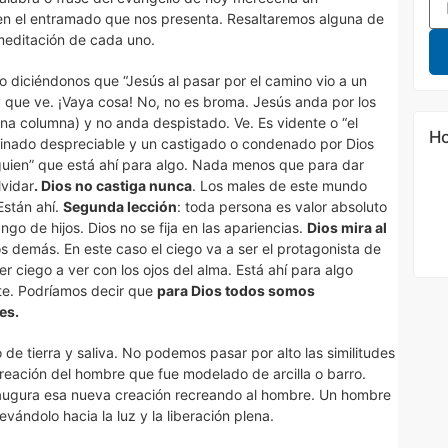
 en el entramado que nos presenta. Resaltaremos alguna de
meditación de cada uno.
o diciéndonos que “Jesús al pasar por el camino vio a un
que ve. ¡Vaya cosa! No, no es broma. Jesús anda por los
una columna) y no anda despistado. Ve. Es vidente o “el
Ho
ginado despreciable y un castigado o condenado por Dios
lguien” que está ahí para algo. Nada menos que para dar
vidar
. Dios no castiga nunca
. Los males de este mundo
Están ahí.
Segunda lección
: toda persona es valor absoluto
go de hijos. Dios no se fija en las apariencias.
Dios mira al
os demás. En este caso el ciego va a ser el protagonista de
r ciego a ver con los ojos del alma. Está ahí para algo
nte. Podríamos decir que
para Dios todos somos
es.
 de tierra y saliva. No podemos pasar por alto las similitudes
creación del hombre que fue modelado de arcilla o barro.
augura esa nueva creación recreando al hombre. Un hombre
evándolo hacia la luz y la liberación plena.