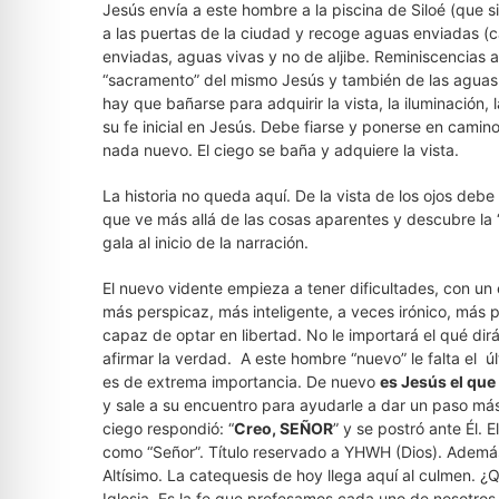
Jesús envía a este hombre a la piscina de Siloé (que si
a las puertas de la ciudad y recoge aguas enviadas (c
enviadas, aguas vivas y no de aljibe. Reminiscencias a
“sacramento” del mismo Jesús y también de las aguas
hay que bañarse para adquirir la vista, la iluminación, 
su fe inicial en Jesús. Debe fiarse y ponerse en camin
nada nuevo. El ciego se baña y adquiere la vista.
La historia no queda aquí. De la vista de los ojos debe l
que ve más allá de las cosas aparentes y descubre la “
gala al inicio de la narración.
El nuevo vidente empieza a tener dificultades, con u
más perspicaz, más inteligente, a veces irónico, más
capaz de optar en libertad. No le importará el qué dir
afirmar la verdad. A este hombre “nuevo” le falta el ú
es de extrema importancia. De nuevo
es Jesús el que 
y sale a su encuentro para ayudarle a dar un paso más.
ciego respondió: “
Creo, SEÑOR
” y se postró ante Él. 
como “Señor”. Título reservado a YHWH (Dios). Además 
Altísimo. La catequesis de hoy llega aquí al culmen. ¿
Iglesia. Es la fe que profesamos cada uno de nosotros