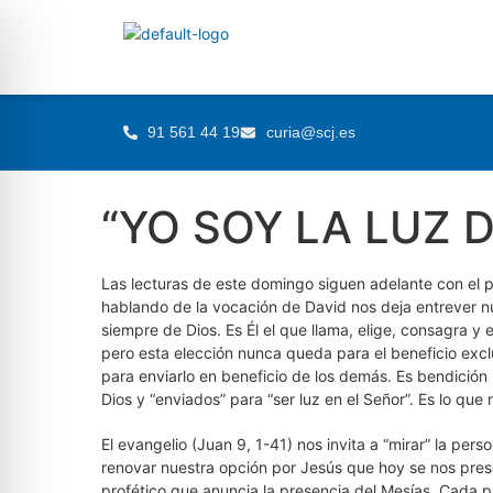
91 561 44 19
curia@scj.es
“YO SOY LA LUZ 
Las lecturas de este domingo siguen adelante con el 
hablando de la vocación de David nos deja entrever nu
siempre de Dios. Es Él el que llama, elige, consagra y
pero esta elección nunca queda para el beneficio excl
para enviarlo en beneficio de los demás. Es bendición
Dios y “enviados” para “ser luz en el Señor”. Es lo qu
El evangelio (Juan 9, 1-41) nos invita a “mirar” la p
renovar nuestra opción por Jesús que hoy se nos pres
profético que anuncia la presencia del Mesías. Cada p