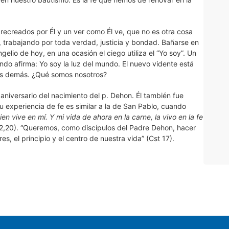
 recreados por Él y un ver como Él ve, que no es otra cosa
z, trabajando por toda verdad, justicia y bondad. Bañarse en
ngelio de hoy, en una ocasión el ciego utiliza el “Yo soy”. Un
ando afirma: Yo soy la luz del mundo. El nuevo vidente está
 los demás. ¿Qué somos nosotros?
niversario del nacimiento del p. Dehon. Él también fue
u experiencia de fe es similar a la de San Pablo, cuando
ien vive en mí. Y mi vida de ahora en la carne, la vivo en la fe
 2,20). “Queremos, como discípulos del Padre Dehon, hacer
s, el principio y el centro de nuestra vida” (Cst 17).