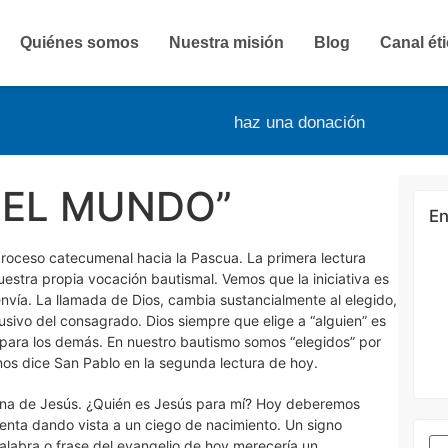
Quiénes somos
Nuestra misión
Blog
Canal ét
haz una donación
DEL MUNDO”
En
proceso catecumenal hacia la Pascua. La primera lectura
estra propia vocación bautismal. Vemos que la iniciativa es
 envía. La llamada de Dios, cambia sustancialmente al elegido,
usivo del consagrado. Dios siempre que elige a “alguien” es
 para los demás. En nuestro bautismo somos “elegidos” por
e nos dice San Pablo en la segunda lectura de hoy.
ersona de Jesús. ¿Quién es Jesús para mí? Hoy deberemos
enta dando vista a un ciego de nacimiento. Un signo
alabra o frase del evangelio de hoy merecería un