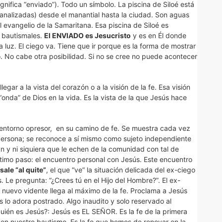
gnifica “enviado”). Todo un símbolo. La piscina de Siloé está
analizadas) desde el manantial hasta la ciudad. Son aguas
l evangelio de la Samaritana. Esa piscina de Siloé es
 bautismales.
El ENVIADO es Jesucristo
y es en Él donde
la luz. El ciego va. Tiene que ir porque es la forma de mostrar
o. No cabe otra posibilidad. Si no se cree no puede acontecer
legar a la vista del corazón o a la visión de la fe. Esa visión
onda” de Dios en la vida. Es la vista de la que Jesús hace
n entorno opresor, en su camino de fe. Se muestra cada vez
 persona; se reconoce a sí mismo como sujeto independiente
án y ni siquiera que le echen de la comunidad con tal de
ltimo paso: el encuentro personal con Jesús. Este encuentro
sale “al quite”
, el que “ve” la situación delicada del ex-ciego
 Le pregunta: “¿Crees tú en el Hijo del Hombre?”. El ex-
El nuevo vidente llega al máximo de la fe. Proclama a Jesús
lo adora postrado. Algo inaudito y solo reservado al
Quién es Jesús?: Jesús es EL SEÑOR. Es la fe de la primera
 en nuestro bautismo. Es la fe que hemos de renovar en la