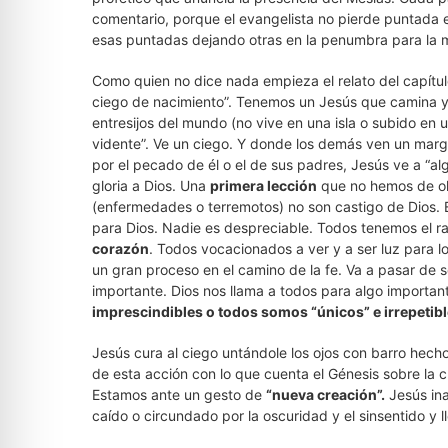
comentario, porque el evangelista no pierde puntada
esas puntadas dejando otras en la penumbra para la 
Como quien no dice nada empieza el relato del capítul
ciego de nacimiento”. Tenemos un Jesús que camina y 
entresijos del mundo (no vive en una isla o subido en 
vidente”. Ve un ciego. Y donde los demás ven un mar
por el pecado de él o el de sus padres, Jesús ve a “a
gloria a Dios. Una
primera lección
que no hemos de ol
(enfermedades o terremotos) no son castigo de Dios. 
para Dios. Nadie es despreciable. Todos tenemos el ran
corazón
. Todos vocacionados a ver y a ser luz para l
un gran proceso en el camino de la fe. Va a pasar de se
importante. Dios nos llama a todos para algo importa
imprescindibles o todos somos “únicos” e irrepetibl
Jesús cura al ciego untándole los ojos con barro hecho
de esta acción con lo que cuenta el Génesis sobre la 
Estamos ante un gesto de
“nueva creación”.
Jesús in
caído o circundado por la oscuridad y el sinsentido y ll