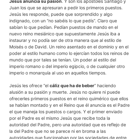
Jesús anuncia su pasión
. Y son los apóstoles Santiago y
Juan los que se apresuran a pedir los primeros puestos.
Jesús les responde, puede que sorprendido y algo
indignado, con un “no sabéis lo que pedís”. Claro que
sabían lo que pedían. Pedían puestos de mando en el
nuevo reino mesiánico que supuestamente Jesús iba a
instaurar y no podía ser de otra manera que al estilo de
Moisés o de David. Un reino asentado en el dominio y en el
poder al estilo humano como lo ejercían todos los reinos de
mundo que por tales se tenían. Un poder al estilo del
imperio romano o del imperio egipcio, o de cualquier otro
imperio o monarquía al uso en aquellos tiempos.
Jesús les ofrece “el
cáliz que ha de beber
” haciendo
alusión a su pasión y muerte. Jesús no quiere ni puede
ofrecerles primeros puestos en el reino quimérico que ellos
se habían montado y en el Reino que él anuncia es el Padre
el que maneja los puestos o cargos. Y el primer enviado
por el Padre es el mismo Jesús que recibe toda la
autoridad del Padre, pero una autoridad que es reflejo de
la del Padre que no se parece ni en broma a las
autoridades que funcionaban por las sociedades de entre