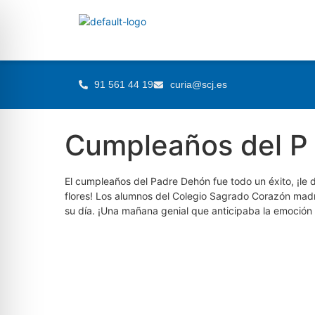
91 561 44 19
curia@scj.es
Cumpleaños del P
El cumpleaños del Padre Dehón fue todo un éxito, ¡le
flores! Los alumnos del Colegio Sagrado Corazón madrug
su día. ¡Una mañana genial que anticipaba la emoción 