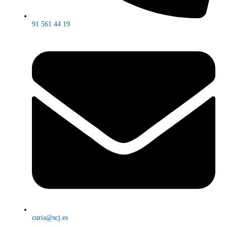
91 561 44 19
curia@scj.es