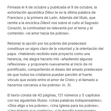
Firmada el 4 de octubre y publicada el 9 de octubre, la
exhortación apostólica
Dilexi te
es la última palabra de
Francisco y la primera de León. Además del título, que
remite a la encíclica
Dilexit nos
sobre el culto al Sagrado
Corazón, la continuidad es relevante por el tema y el
contenido: «el amor hacia los pobres».
Retomar la opción por los pobres del predecesor
constituye un signo claro de la voluntad y la orientación del
papa. «Habiendo recibido este proyecto como una
herencia, me alegra hacerlo mío –añadiendo algunas
reflexiones– y proponerlo nuevamente al inicio de mi
pontificado, compartiendo el deseo del amado predecesor
de que todos los cristianos puedan percibir el fuerte
vínculo que existe entre el amor de Cristo y el llamado a
hacernos cercanos a los pobres» (n. 3).
El texto consta de 42 páginas, 121 números y 5 capítulos
con los siguientes títulos: «Unas palabras indispensables»;
«Dios elige a los pobres»; «Una Iglesia para los pobres»;
«Una historia que continúa»; «Un desafío permanente».