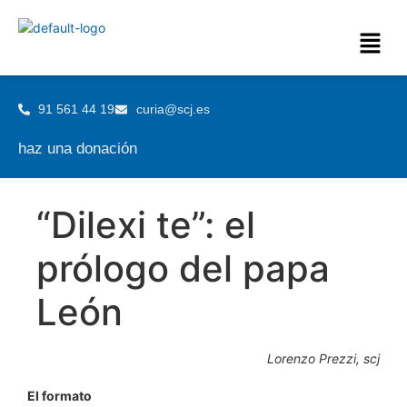
91 561 44 19
curia@scj.es
haz una donación
“Dilexi te”: el
prólogo del papa
León
Lorenzo Prezzi, scj
El formato