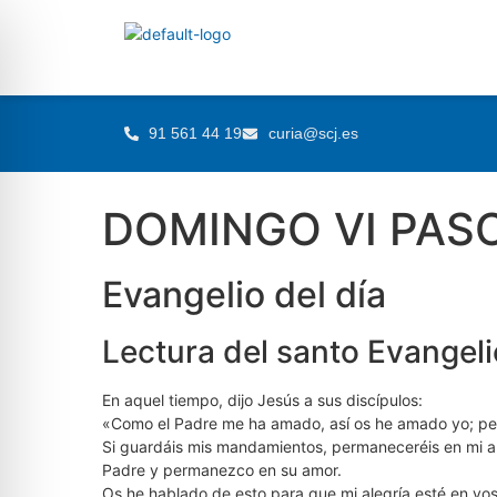
91 561 44 19
curia@scj.es
DOMINGO VI PASC
Evangelio del día
Lectura del santo Evangel
En aquel tiempo, dijo Jesús a sus discípulos:
«Como el Padre me ha amado, así os he amado yo; p
Si guardáis mis mandamientos, permaneceréis en mi 
Padre y permanezco en su amor.
Os he hablado de esto para que mi alegría esté en voso