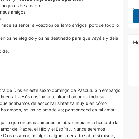
como yo os he amado.
r sus amigos.
.
e hace su señor: a vosotros os llamo amigos, porque todo lo
ien os he elegido y os he destinado para que vayáis y deis
Ho
o dé.
labra de Dios en este sexto domingo de Pascua. Sin embargo,
imental, Jesús nos invita a mirar el amor en toda su
o que acabamos de escuchar sintetiza muy bien cómo
 ha amado, así os he amado yo; permaneced en mi amor».
í lo que en unas semanas celebraremos en la fiesta de la
mor del Padre, el Hijo y el Espíritu. Nunca seremos
e Dios es amor, no algo o alguien cerrado sobre sí mismo,