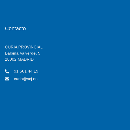
Contacto
CURIA PROVINCIAL
Balbina Valverde, 5
28002 MADRID
91 561 44 19
curia@scj.es