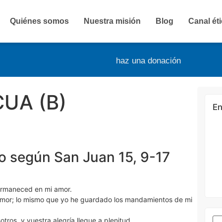
Quiénes somos
Nuestra misión
Blog
Canal ét
haz una donación
UA (B)
En
io según San Juan 15, 9-17
ermaneced en mi amor.
amor; lo mismo que yo he guardado los mandamientos de mi
tros, y vuestra alegría llegue a plenitud.