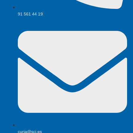
91 561 44 19
curia@scj.es