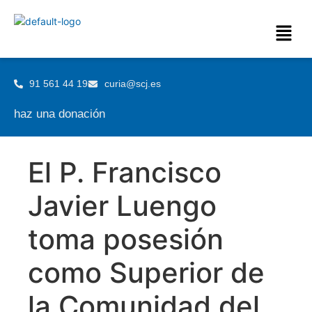
91 561 44 19
curia@scj.es
haz una donación
El P. Francisco
Javier Luengo
toma posesión
como Superior de
la Comunidad del