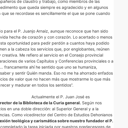
añeros de claustro y trabajo, como miembros de las
 sedimento que queda siempre es agradecido y en algunos
ra que se recordase es sencillamente el que se pone cuando
o para el P. Juanjo Arnaiz, aunque reconoce que han sido
s vida hecha de corazón y con corazón. Lo acertado o menos
r esta oportunidad para pedir perdón a cuantos haya podido
enen a la cabeza los servicios que, por englobantes, reúnen
creativa. Me refiero al servicio en el Consejo provincial
araciones de varios Capítulos y Conferencias provinciales o a
les… francamente ahí he sentido que uno se humaniza,
 de saber y sentir Quién manda. Eso no me ha ahorrado enfados
uicios de valor que no hacen más que mostrarme lo que más
ecer y madurar en todos los sentidos”.
Actualmente el P. Juan José es
rector de la Biblioteca de la Curia general.
Según nos
cios en una doble dirección: al Superior General y a la
cias. Como vicedirector del Centro de Estudios Dehonianos
lexión teológica y carismática sobre nuestro fundador el P.
 completado la tarea iniciada por nuestros predecesores de