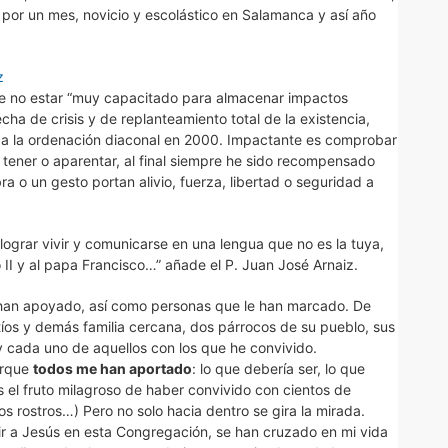
or un mes, novicio y escolástico en Salamanca y así año
 no estar “muy capacitado para almacenar impactos
cha de crisis y de replanteamiento total de la existencia,
s a la ordenación diaconal en 2000. Impactante es comprobar
tener o aparentar, al final siempre he sido recompensado
 o un gesto portan alivio, fuerza, libertad o seguridad a
lograr vivir y comunicarse en una lengua que no es la tuya,
II y al papa Francisco…” añade el P. Juan José Arnaiz.
e han apoyado, así como personas que le han marcado. De
íos y demás familia cercana, dos párrocos de su pueblo, sus
 cada uno de aquellos con los que he convivido.
orque
todos me han aportado
: lo que debería ser, lo que
Es el fruto milagroso de haber convivido con cientos de
s rostros…) Pero no solo hacia dentro se gira la mirada.
r a Jesús en esta Congregación, se han cruzado en mi vida