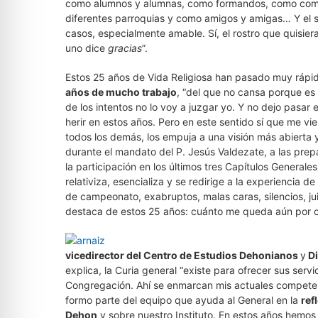
como alumnos y alumnas, como formandos, como comp
diferentes parroquias y como amigos y amigas… Y el
casos, especialmente amable. Sí, el rostro que quisie
uno dice
gracias
”.
Estos 25 años de Vida Religiosa han pasado muy rápid
años de
mucho trabajo
, “del que no cansa porque e
de los intentos no lo voy a juzgar yo. Y no dejo pasa
herir en estos años. Pero en este sentido sí que me vi
todos los demás, los empuja a una visión más abierta y 
durante el mandato del P. Jesús Valdezate, a las prep
la participación en los últimos tres Capítulos Genera
relativiza, esencializa y se redirige a la experiencia
de campeonato, exabruptos, malas caras, silencios, j
destaca de estos 25 años: cuánto me queda aún por cr
vicedirector del Centro de Estudios Dehonianos
y
Di
explica, la Curia general “existe para ofrecer sus servi
Congregación. Ahí se enmarcan mis actuales competen
formo parte del equipo que ayuda al General en la
ref
Dehon
y sobre nuestro Instituto. En estos años hemos