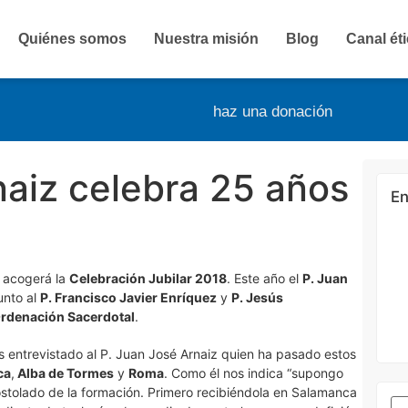
Quiénes somos
Nuestra misión
Blog
Canal ét
haz una donación
naiz celebra 25 años
En
 acogerá la
Celebración Jubilar 2018
. Este año el
P. Juan
junto al
P. Francisco Javier Enríquez
y
P. Jesús
Ordenación Sacerdotal
.
 entrevistado al P. Juan José Arnaiz quien ha pasado estos
ca
,
Alba de Tormes
y
Roma
. Como él nos indica “supongo
postolado de la formación. Primero recibiéndola en Salamanca