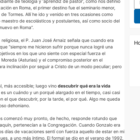
udiante de teología y ‘aprendiz de pastor’, como nos definió
zación en Roma, el primer destino fue el seminario menor,
de Tormes. Allí he ido y venido en tres ocasiones como
 maestro de escolásticos y postulantes, así como socio del
 nuevo en Roma”.
 religiosa, el P. Juan José Arnaiz señala que cuando era
Ho
ue “siempre me hicieron sufrir porque nunca logré una
jetivos en los que uno siente con especial fuerza el
e Moreda (Asturias) y el compromiso posterior en el
 inclinación por seguir a Cristo de un modo peculiar; pero
al, más accesible; luego vino
descubrir qué era la vida
o, es un cuándo y un porqué alargado en el tiempo, casi casi
el que descubrir, por la tarde, el por qué. Algo me queda
gioso dehoniano.
os comenzó muy pronto, de hecho, responde rotundo que
oaquín, pertenecían a la Congregación. Cuando Gonzalo era
os días de vacaciones sentí con fuerza aquello de estar en mi
 pues, a uno más íntimo. El formal se dio en el verano de 1992,