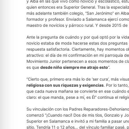
y Alba en las que vivo como novicio y escolástico, est
quien entonces era Superior General. Tras la especiali
más adelante también colegio, “San Jerónimo” en Alba 
formador y profesor. Enviado a Salamanca ejercí como
maestro de novicios y párroco rural. Y desde 2015 de
Ante la pregunta de cuándo y por qué optó por la vida
novicio estaba de moda hacerse estas dos preguntas q
respuesta satisfactoria. Ciertamente, hay momentos ob
atractivo: el día de mi confirmación en mi parroquia d
Movimiento Junior pertenecen a esos momentos de clara
es que
desde niño siempre me atrajo esto
”.
“Cierto que, primero era más lo de ‘ser cura’, más visu
religiosa con sus riquezas y exigencias
. Por lo tant
que cada nueva mañana se convierte en ese cuándo en 
claro: el que manda, pese a mí, es Él” continua el reli
Su vinculación con los Padres Reparadores-Dehonian
comenzó “¡Cuando nací! Dos de mis tíos, Gonzalo y J
Superior en Salamanca e invitó a mi familia a pasar un
sitio. Tendría 11 o 12 años… del vínculo familiar pasé,