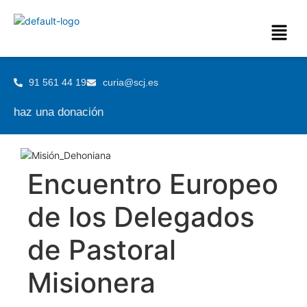
91 561 44 19
curia@scj.es
haz una donación
Encuentro Europeo
de los Delegados
de Pastoral
Misionera