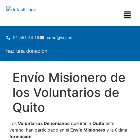
91 561 44 19
curia@scj.es
haz una donación
Envío Misionero de
los Voluntarios de
Quito
Los
Voluntarios Dehonianos
que irán a
Quito
este
verano han participado en el
Envío Misionero
y la última
formación
.