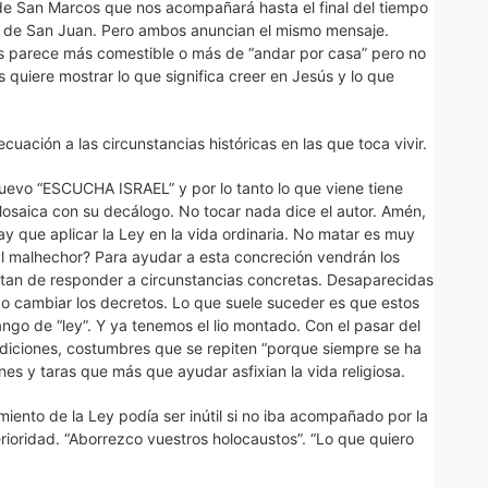
de San Marcos que nos acompañará hasta el final del tiempo
 al de San Juan. Pero ambos anuncian el mismo mensaje.
os parece más comestible o más de “andar por casa” pero no
quiere mostrar lo que significa creer en Jesús y lo que
uación a las circunstancias históricas en las que toca vivir.
uevo “ESCUCHA ISRAEL” y por lo tanto lo que viene tiene
Mosaica con su decálogo. No tocar nada dice el autor. Amén,
 que aplicar la Ley en la vida ordinaria. No matar es muy
al malhechor? Para ayudar a esta concreción vendrán los
atan de responder a circunstancias concretas. Desaparecidas
o cambiar los decretos. Lo que suele suceder es que estos
ango de “ley”. Y ya tenemos el lio montado. Con el pasar del
adiciones, costumbres que se repiten “porque siempre se ha
es y taras que más que ayudar asfixian la vida religiosa.
iento de la Ley podía ser inútil si no iba acompañado por la
rioridad. “Aborrezco vuestros holocaustos”. “Lo que quiero