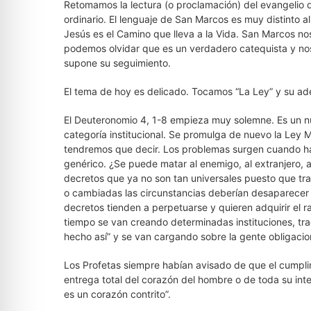
Retomamos la lectura (o proclamación) del evangelio 
ordinario. El lenguaje de San Marcos es muy distinto
Jesús es el Camino que lleva a la Vida. San Marcos n
podemos olvidar que es un verdadero catequista y nos 
supone su seguimiento.
El tema de hoy es delicado. Tocamos “La Ley” y su adec
El Deuteronomio 4, 1-8 empieza muy solemne. Es un n
categoría institucional. Se promulga de nuevo la Ley 
tendremos que decir. Los problemas surgen cuando hay
genérico. ¿Se puede matar al enemigo, al extranjero, 
decretos que ya no son tan universales puesto que tr
o cambiadas las circunstancias deberían desaparecer 
decretos tienden a perpetuarse y quieren adquirir el r
tiempo se van creando determinadas instituciones, tr
hecho así” y se van cargando sobre la gente obligacion
Los Profetas siempre habían avisado de que el cumplim
entrega total del corazón del hombre o de toda su inte
es un corazón contrito”.