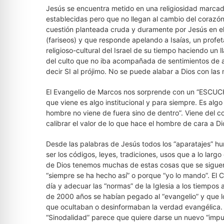
Jesús se encuentra metido en una religiosidad marcad
establecidas pero que no llegan al cambio del corazón.
cuestión planteada cruda y duramente por Jesús en el
(fariseos) y que responde apelando a Isaías, un profe
religioso-cultural del Israel de su tiempo haciendo un
del culto que no iba acompañada de sentimientos de am
decir SI al prójimo. No se puede alabar a Dios con l
El Evangelio de Marcos nos sorprende con un “ESCUC
que viene es algo institucional y para siempre. Es al
hombre no viene de fuera sino de dentro”. Viene del c
calibrar el valor de lo que hace el hombre de cara a D
Desde las palabras de Jesús todos los “aparatajes” h
ser los códigos, leyes, tradiciones, usos que a lo larg
de Dios tenemos muchas de estas cosas que se siguen 
“siempre se ha hecho así” o porque “yo lo mando”. El Co
día y adecuar las “normas” de la Iglesia a los tiempos 
de 2000 años se habían pegado al “evangelio” y que l
que ocultaban o desinformaban la verdad evangélica. La
“Sinodalidad” parece que quiere darse un nuevo “impuls