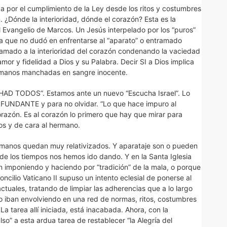
a por el cumplimiento de la Ley desde los ritos y costumbres
 ¿Dónde la interioridad, dónde el corazón? Esta es la
 Evangelio de Marcos. Un Jesús interpelado por los “puros”
ta que no dudó en enfrentarse al “aparato” o entramado
 llamado a la interioridad del corazón condenando la vaciedad
or y fidelidad a Dios y su Palabra. Decir SI a Dios implica
as manos manchadas en sangre inocente.
HAD TODOS”. Estamos ante un nuevo “Escucha Israel”. Lo
go FUNDANTE y para no olvidar. “Lo que hace impuro al
orazón. Es al corazón lo primero que hay que mirar para
ios y de cara al hermano.
umanos quedan muy relativizados. Y aparataje son o pueden
o de los tiempos nos hemos ido dando. Y en la Santa Iglesia
imponiendo y haciendo por “tradición” de la mala, o porque
ncilio Vaticano II supuso un intento eclesial de ponerse al
actuales, tratando de limpiar las adherencias que a lo largo
o iban envolviendo en una red de normas, ritos, costumbres
 tarea allí iniciada, está inacabada. Ahora, con la
o” a esta ardua tarea de restablecer “la Alegría del