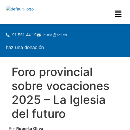
91 561 44 19
curia@scj.es
haz una donación
Foro provincial
sobre vocaciones
2025 – La Iglesia
del futuro
Por
Roberto Oliva