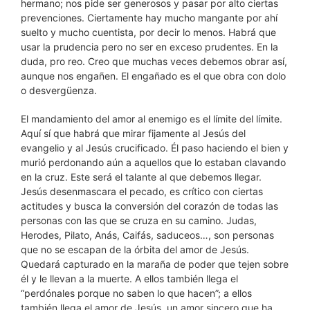
hermano; nos pide ser generosos y pasar por alto ciertas
prevenciones. Ciertamente hay mucho mangante por ahí
suelto y mucho cuentista, por decir lo menos. Habrá que
usar la prudencia pero no ser en exceso prudentes. En la
duda, pro reo. Creo que muchas veces debemos obrar así,
aunque nos engañen. El engañado es el que obra con dolo
o desvergüenza.
El mandamiento del amor al enemigo es el límite del límite.
Aquí sí que habrá que mirar fijamente al Jesús del
evangelio y al Jesús crucificado. Él paso haciendo el bien y
murió perdonando aún a aquellos que lo estaban clavando
en la cruz. Este será el talante al que debemos llegar.
Jesús desenmascara el pecado, es crítico con ciertas
actitudes y busca la conversión del corazón de todas las
personas con las que se cruza en su camino. Judas,
Herodes, Pilato, Anás, Caifás, saduceos…, son personas
que no se escapan de la órbita del amor de Jesús.
Quedará capturado en la maraña de poder que tejen sobre
él y le llevan a la muerte. A ellos también llega el
“perdónales porque no saben lo que hacen”; a ellos
también llega el amor de Jesús, un amor sincero que ha