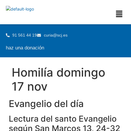
91 561 44 19
curia@scj.es
haz una donación
Homilía domingo
17 nov
Evangelio del día
Lectura del santo Evangelio
según San Marcos 13, 24-32