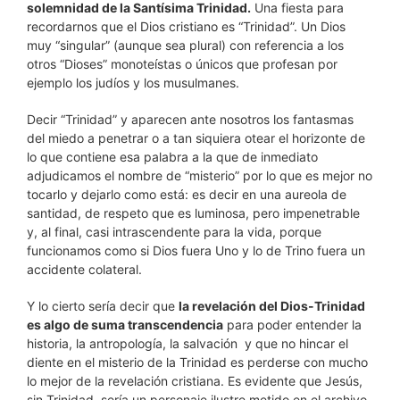
solemnidad de la Santísima Trinidad.
Una fiesta para
recordarnos que el Dios cristiano es “Trinidad”. Un Dios
muy “singular” (aunque sea plural) con referencia a los
otros “Dioses” monoteístas o únicos que profesan por
ejemplo los judíos y los musulmanes.
Decir “Trinidad” y aparecen ante nosotros los fantasmas
del miedo a penetrar o a tan siquiera otear el horizonte de
lo que contiene esa palabra a la que de inmediato
adjudicamos el nombre de “misterio” por lo que es mejor no
tocarlo y dejarlo como está: es decir en una aureola de
santidad, de respeto que es luminosa, pero impenetrable
y, al final, casi intrascendente para la vida, porque
funcionamos como si Dios fuera Uno y lo de Trino fuera un
accidente colateral.
Y lo cierto sería decir que
la revelación del Dios-Trinidad
es algo de suma transcendencia
para poder entender la
historia, la antropología, la salvación y que no hincar el
diente en el misterio de la Trinidad es perderse con mucho
lo mejor de la revelación cristiana. Es evidente que Jesús,
sin Trinidad, sería un personaje ilustre metido en el archivo