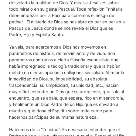
desvelado la realidad de Dios. Y mirar a Jesús es sobre
todo mirarlo en su gesta Pascual. Toda reflexión Trinitaria
debe empezar por la Pascua o corremos el riesgo de
patinar. El misterio de Dios se nos abre de par en par en la
Pascua de Jesús donde se nos revela el Dios que es
Padre, Hijo y Espíritu Santo.
Ya veis, para acercarnos a Dios nos movemos en
parámetros de historia, de movimiento y de vida. Son
parámetros contrarios a cierta filosofía esencialista que
había impregnado la teología tradicional y que la habían
metido en ciertas aporías o callejones sin salida. Afirmar la
inmovilidad de Dios, su impasibilidad, su absoluta
trascendencia, su simplicidad, su unicidad, etc., hacían
muy difícil entender un Dios que se arrepiente, que sale al
encuentro, que se abaja, que espera, rico en misericordia,
y finalmente un Dios Padre de un Hijo que es enviado al
mundo y que dona el Espíritu sobre toda carne para
hacernos partícipes de su misma naturaleza.
Hablemos de la “Trinidad”. Es necesario entender que el
Padre no es el Hijo ni viceversa; y que ni el Padre ni el Hijo