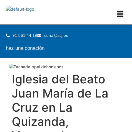
91 561 44 19
curia@scj.es
haz una donación
Iglesia del Beato
Juan María de La
Cruz en La
Quizanda,