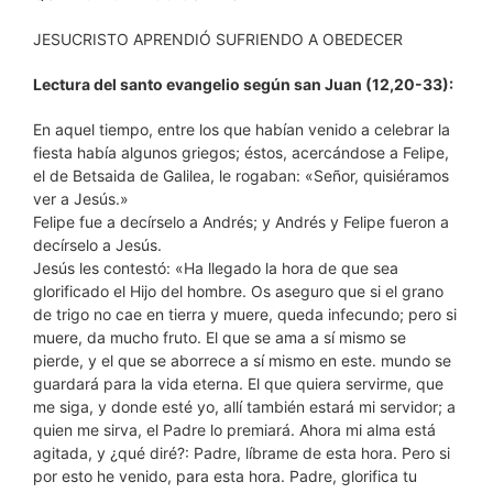
JESUCRISTO APRENDIÓ SUFRIENDO A OBEDECER
Lectura del santo evangelio según san Juan (12,20-33):
En aquel tiempo, entre los que habían venido a celebrar la
fiesta había algunos griegos; éstos, acercándose a Felipe,
el de Betsaida de Galilea, le rogaban: «Señor, quisiéramos
ver a Jesús.»
Felipe fue a decírselo a Andrés; y Andrés y Felipe fueron a
decírselo a Jesús.
Jesús les contestó: «Ha llegado la hora de que sea
glorificado el Hijo del hombre. Os aseguro que si el grano
de trigo no cae en tierra y muere, queda infecundo; pero si
muere, da mucho fruto. El que se ama a sí mismo se
pierde, y el que se aborrece a sí mismo en este. mundo se
guardará para la vida eterna. El que quiera servirme, que
me siga, y donde esté yo, allí también estará mi servidor; a
quien me sirva, el Padre lo premiará. Ahora mi alma está
agitada, y ¿qué diré?: Padre, líbrame de esta hora. Pero si
por esto he venido, para esta hora. Padre, glorifica tu