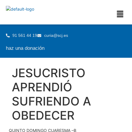
91 561 44 19
curia@scj.es
haz una donación
JESUCRISTO
APRENDIÓ
SUFRIENDO A
OBEDECER
QUINTO DOMINGO CUARESMA –B