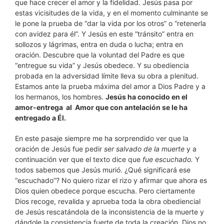
que hace crecer el amor y la fidelidad. Jesús pasa por
estas vicisitudes de la vida, y en el momento culminante se
le pone la prueba de “dar la vida por los otros” o “retenerla
con avidez para él”. Y Jesús en este “tránsito” entra en
sollozos y lágrimas, entra en duda o lucha; entra en
oración. Descubre que la voluntad del Padre es que
“entregue su vida” y Jesús obedece. Y su obediencia
probada en la adversidad límite lleva su obra a plenitud.
Estamos ante la prueba máxima del amor a Dios Padre y a
los hermanos, los hombres.
Jesús ha conocido en el
amor-entrega al Amor que con antelación se le ha
entregado a Él.
En este pasaje siempre me ha sorprendido ver que la
oración de Jesús fue pedir
ser salvado de la muerte
y a
continuación ver que el texto dice que
fue escuchado.
Y
todos sabemos que Jesús murió. ¿Qué significará ese
“escuchado”? No quiero rizar el rizo y afirmar que ahora es
Dios quien obedece porque escucha. Pero ciertamente
Dios recoge, revalida y aprueba toda la obra obediencial
de Jesús rescatándola de la inconsistencia de la muerte y
dándole la consistencia fuerte de toda la creación. Dios no