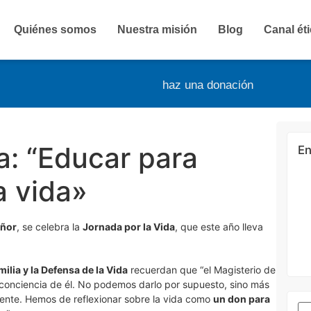
Quiénes somos
Nuestra misión
Blog
Canal ét
haz una donación
a: “Educar para
En
a vida»
eñor
, se celebra la
Jornada por la Vida
, que este año lleva
lia y la Defensa de la Vida
recuerdan que “el Magisterio de
mar conciencia de él. No podemos darlo por supuesto, sino más
ente. Hemos de reflexionar sobre la vida como
un don para