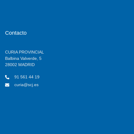
Contacto
CURIA PROVINCIAL
Balbina Valverde, 5
28002 MADRID
91 561 44 19
curia@scj.es