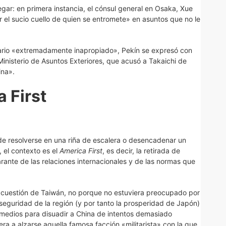
egar: en primera instancia, el cónsul general en Osaka, Xue
r el sucio cuello de quien se entromete» en asuntos que no le
tario «extremadamente inapropiado», Pekín se expresó con
 Ministerio de Asuntos Exteriores, que acusó a Takaichi de
ina».
 First
de resolverse en una riña de escalera o desencadenar un
 el contexto es el
America First
, es decir, la retirada de
rante de las relaciones internacionales y de las normas que
 cuestión de Taiwán, no porque no estuviera preocupado por
la seguridad de la región (y por tanto la prosperidad de Japón)
 medios para disuadir a China de intentos demasiado
era a alzarse aquella famosa facción «militarista» con la que