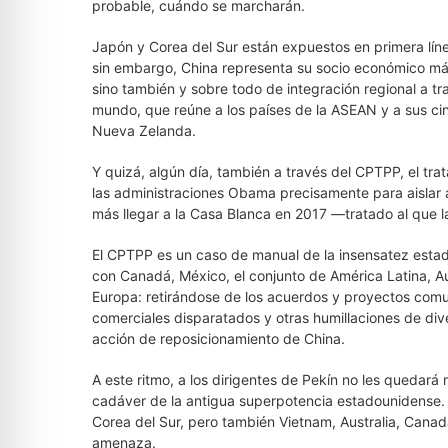
probable, cuándo se marcharán.
Japón y Corea del Sur están expuestos en primera líne
sin embargo, China representa su socio económico más
sino también y sobre todo de integración regional a t
mundo, que reúne a los países de la ASEAN y a sus cin
Nueva Zelanda.
Y quizá, algún día, también a través del CPTPP, el tr
las administraciones Obama precisamente para aisla
más llegar a la Casa Blanca en 2017 —tratado al que 
El CPTPP es un caso de manual de la insensatez estad
con Canadá, México, el conjunto de América Latina, Aus
Europa: retirándose de los acuerdos y proyectos com
comerciales disparatados y otras humillaciones de dive
acción de reposicionamiento de China.
A este ritmo, a los dirigentes de Pekín no les quedará m
cadáver de la antigua superpotencia estadounidense.
Corea del Sur, pero también Vietnam, Australia, Cana
amenaza.