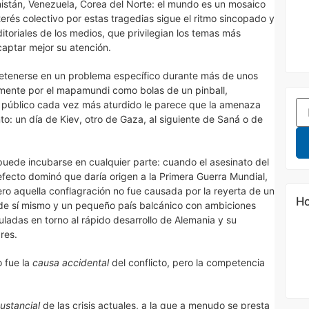
nistán, Venezuela, Corea del Norte: el mundo es un mosaico
nterés colectivo por estas tragedias sigue el ritmo sincopado y
oriales de los medios, que privilegian los temas más
captar mejor su atención.
etenerse en un problema específico durante más de unos
amente por el mapamundi como bolas de un pinball,
 al público cada vez más aturdido le parece que la amenaza
to: un día de Kiev, otro de Gaza, al siguiente de Saná o de
puede incubarse en cualquier parte: cuando el asesinato del
fecto dominó que daría origen a la Primera Guerra Mundial,
ro aquella conflagración no fue causada por la reyerta de un
Ho
 de sí mismo y un pequeño país balcánico con ambiciones
ladas en torno al rápido desarrollo de Alemania y su
res.
o fue la
causa accidental
del conflicto, pero la competencia
ustancial
de las crisis actuales, a la que a menudo se presta