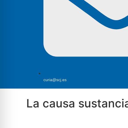
curia@scj.es
La causa sustancial