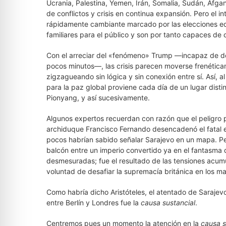
Ucrania, Palestina, Yemen, Irán, Somalia, Sudán, Afga
de conflictos y crisis en continua expansión. Pero el i
rápidamente cambiante marcado por las elecciones edit
familiares para el público y son por tanto capaces de 
Con el arreciar del «fenómeno» Trump —incapaz de d
pocos minutos—, las crisis parecen moverse frenétic
zigzagueando sin lógica y sin conexión entre sí. Así,
para la paz global proviene cada día de un lugar distin
Pionyang, y así sucesivamente.
Algunos expertos recuerdan con razón que el peligro 
archiduque Francisco Fernando desencadenó el fatal e
pocos habrían sabido señalar Sarajevo en un mapa. Pe
balcón entre un imperio convertido ya en el fantasma
desmesuradas; fue el resultado de las tensiones acumu
voluntad de desafiar la supremacía británica en los ma
Como habría dicho Aristóteles, el atentado de Sarajev
entre Berlín y Londres fue la
causa sustancial
.
Centremos pues un momento la atención en la
causa s