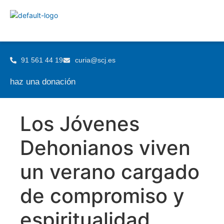
91 561 44 19
curia@scj.es
haz una donación
Los Jóvenes
Dehonianos viven
un verano cargado
de compromiso y
espiritualidad