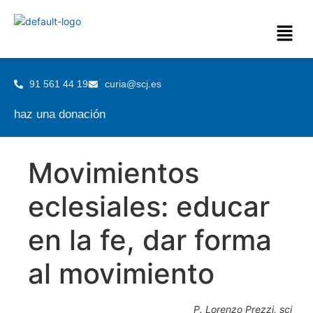
91 561 44 19
curia@scj.es
haz una donación
Movimientos
eclesiales: educar
en la fe, dar forma
al movimiento
P. Lorenzo Prezzi, scj