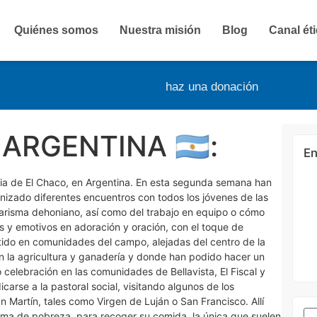
Quiénes somos
Nuestra misión
Blog
Canal ét
haz una donación
ARGENTINA 🇦🇷:
En
ncia de El Chaco, en Argentina. En esta segunda semana han
ganizado diferentes encuentros con todos los jóvenes de las
carisma dehoniano, así como del trabajo en equipo o cómo
 y emotivos en adoración y oración, con el toque de
ido en comunidades del campo, alejadas del centro de la
 la agricultura y ganadería y donde han podido hacer un
celebración en las comunidades de Bellavista, El Fiscal y
se a la pastoral social, visitando algunos de los
n Martín, tales como Virgen de Luján o San Francisco. Allí
rema de pobreza, para recoger su comida, la única que suelen