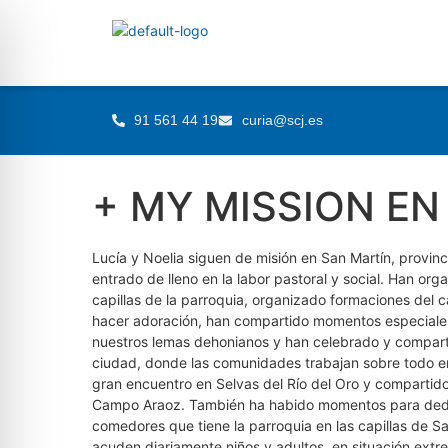
91 561 44 19
curia@scj.es
+ MY MISSION EN 
Lucía y Noelia siguen de misión en San Martín, provi
entrado de lleno en la labor pastoral y social. Han or
capillas de la parroquia, organizado formaciones del 
hacer adoración, han compartido momentos especiales
nuestros lemas dehonianos y han celebrado y compart
ciudad, donde las comunidades trabajan sobre todo en
gran encuentro en Selvas del Río del Oro y compartido 
Campo Araoz. También ha habido momentos para dedicar
comedores que tiene la parroquia en las capillas de Sa
acuden diariamente niños y adultos, en situación ext