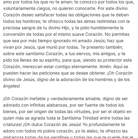
amo por todos los que no te aman; te conozco por todos los que,
voluntariamente ciegos, no quieren conocerte. Por este divino
Corazón deseo satisfacer todas las obligaciones que te deben
todos los hombres; te ofrezco todas las almas redimidas con la
preciosa sangre de tu divino Hijo, y te pido humildemente la
conversión de todas por el mismo suave Corazón. No permitas
que sea por más tiempo ignorado mi amado Jesús; haz que
vivan por Jesús, que murió por todas. Te presento también,
sobre este santísimo Corazón, a tus siervos, mis amigos, y te
pido los llenes de su espíritu, para que, siendo su protector este
Corazón, merezcan estar contigo eternamente. Amén. Aquí se
pueden hacer las peticiones que se desee obtener. ¡Oh Corazón
divino de Jesús, digno de la adoración de los hombres y de los
ángeles!
¡Oh Corazón inefable y verdaderamente amable, digno de ser
adorado con infinitas alabanzas, por ser fuente de todos los
bienes, por ser origen de todas las virtudes, por ser el objeto en
quien más se agrada toda la Santísima Trinidad entre todas las
criaturas! ¡Oh dulce Corazón de Jesús! Yo profundamente te
adoro con todos mi pobre corazón, yo te alabo, te ofrezco las
alabanzas todas de los serafines y todas las que te puede dar el