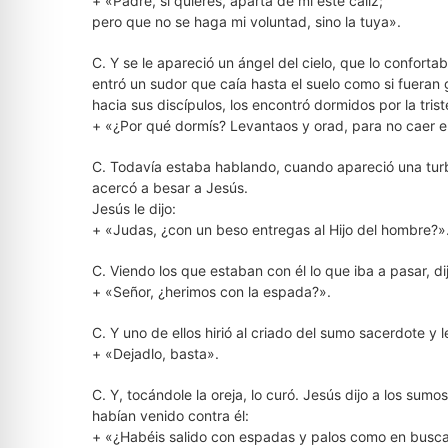
+ «Padre, si quieres, aparta de mí este cáliz;
pero que no se haga mi voluntad, sino la tuya».
C. Y se le apareció un ángel del cielo, que lo confort
entró un sudor que caía hasta el suelo como si fueran
hacia sus discípulos, los encontró dormidos por la triste
+ «¿Por qué dormís? Levantaos y orad, para no caer e
C. Todavía estaba hablando, cuando apareció una turb
acercó a besar a Jesús.
Jesús le dijo:
+ «Judas, ¿con un beso entregas al Hijo del hombre?»
C. Viendo los que estaban con él lo que iba a pasar, di
+ «Señor, ¿herimos con la espada?».
C. Y uno de ellos hirió al criado del sumo sacerdote y l
+ «Dejadlo, basta».
C. Y, tocándole la oreja, lo curó. Jesús dijo a los sumo
habían venido contra él:
+ «¿Habéis salido con espadas y palos como en busca 