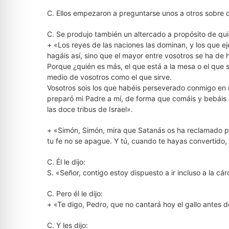
C. Ellos empezaron a preguntarse unos a otros sobre qu
C. Se produjo también un altercado a propósito de quié
+ «Los reyes de las naciones las dominan, y los que e
hagáis así, sino que el mayor entre vosotros se ha de 
Porque ¿quién es más, el que está a la mesa o el que 
medio de vosotros como el que sirve.
Vosotros sois los que habéis perseverado conmigo en 
preparó mi Padre a mí, de forma que comáis y bebáis a
las doce tribus de Israel».
+ «Simón, Simón, mira que Satanás os ha reclamado pa
tu fe no se apague. Y tú, cuando te hayas convertido,
C. Él le dijo:
S. «Señor, contigo estoy dispuesto a ir incluso a la cár
C. Pero él le dijo:
+ «Te digo, Pedro, que no cantará hoy el gallo antes
C. Y les dijo: