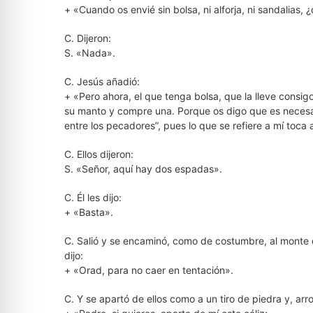
+ «Cuando os envié sin bolsa, ni alforja, ni sandalias, ¿
C. Dijeron:
S. «Nada».
C. Jesús añadió:
+ «Pero ahora, el que tenga bolsa, que la lleve consig
su manto y compre una. Porque os digo que es necesar
entre los pecadores”, pues lo que se refiere a mí toca a
C. Ellos dijeron:
S. «Señor, aquí hay dos espadas».
C. Él les dijo:
+ «Basta».
C. Salió y se encaminó, como de costumbre, al monte de lo
dijo:
+ «Orad, para no caer en tentación».
C. Y se apartó de ellos como a un tiro de piedra y, arr