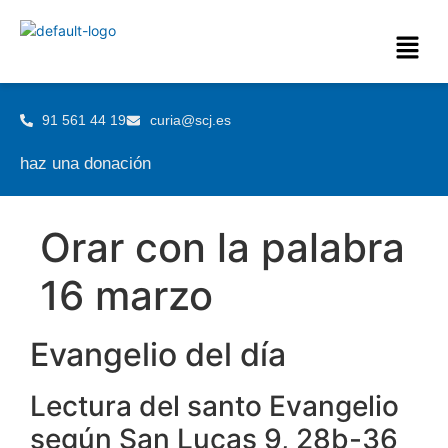
91 561 44 19
curia@scj.es
haz una donación
Orar con la palabra
16 marzo
Evangelio del día
Lectura del santo Evangelio
según San Lucas 9, 28b-36