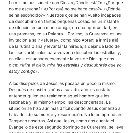
Lo mismo nos sucede con Dios: «¿Dónde está?» «¿Por qué
no me escucha?» «¿Por qué no me hace caso?» «¿Dónde
se ha escondido?» Nuestros ojos se han vuelto incapaces
de descubrirlo en tantas pequeñas cosas: en un instante
de silencio, en una mano amiga, en una oportunidad, en
una promesa, en su Palabra… Por eso, la Cuaresma es una
invitación a salir «afuera», como hizo Abrán; a ir más allá
de la rutina diaria y levantar la mirada; a dejar de lado de
las luces artificiales para volver a descubrir las estrellas y,
en ellas, escuchar nuevamente la voz de Dios que nos
dice:
«Mira al cielo, mira las estrellas y descubrirás que yo
estoy contigo»
.
A los discípulos de Jesús les pasaba un poco lo mismo.
Después de casi tres años a su lado, aún les costaba
entender quién era realmente aquel hombre que les
fascinaba y, al mismo tiempo, les desconcertaba. La
situación se hizo aún más difícil cuando Jesús comenzó a
hablarles de su muerte y resurrección. No lo comprendían.
Tampoco nosotros. Así que Jesús, como nos cuenta el
Evangelio de este segundo domingo de Cuaresma, se lleva