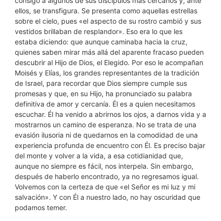
consigo a algunos de sus discípulos más cercanos y, ante
ellos, se transfigura. Se presenta como aquellas estrellas
sobre el cielo, pues «el aspecto de su rostro cambió y sus
vestidos brillaban de resplandor». Eso era lo que les
estaba diciendo: que aunque caminaba hacia la cruz,
quienes saben mirar más allá del aparente fracaso pueden
descubrir al Hijo de Dios, el Elegido. Por eso le acompañan
Moisés y Elías, los grandes representantes de la tradición
de Israel, para recordar que Dios siempre cumple sus
promesas y que, en su Hijo, ha pronunciado su palabra
definitiva de amor y cercanía. Él es a quien necesitamos
escuchar. Él ha venido a abrirnos los ojos, a darnos vida y a
mostrarnos un camino de esperanza. No se trata de una
evasión ilusoria ni de quedarnos en la comodidad de una
experiencia profunda de encuentro con Él. Es preciso bajar
del monte y volver a la vida, a esa cotidianidad que,
aunque no siempre es fácil, nos interpela. Sin embargo,
después de haberlo encontrado, ya no regresamos igual.
Volvemos con la certeza de que «el Señor es mi luz y mi
salvación». Y con Él a nuestro lado, no hay oscuridad que
podamos temer.