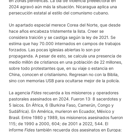
en zonas periféricas. La ola de violencia preelectoral en
2024 agravó aún más la situación. Nicaragua aplica una
persecución estatal al estilo del comunismo cubano.
Un apartado especial merece Corea del Norte, que desde
hace años encabeza tristemente la lista. Creer se
considera traición y se castiga según la ley de 2021. Se
estima que hay 70.000 internados en campos de trabajos
forzados. Las pocas iglesias abiertas lo son por
propaganda. A pesar de esto, se calcula una presencia de
medio millón de cristianos en una población de 22 millones,
sobre todo protestantes que, en su viaje o estancia en
China, conocen el cristianismo. Regresan no con la Biblia,
sino con memorias USB para ocultarse mejor de la policía.
La agencia
Fides
recuerda a los misioneros y operadores
pastorales asesinados en 2024. Fueron 13: 8 sacerdotes y
5 laicos. En África, 6 (Burkina Faso, Camerún, Congo y
Sudáfrica). En América, murieron en Ecuador, México y
Brasil. Entre 1980 y 1989, los misioneros asesinados fueron
115; de 1990 a 2000, 604; de 2001 a 2022, 544. El
informe
Fides
también recuerda dos asesinatos en Europa: