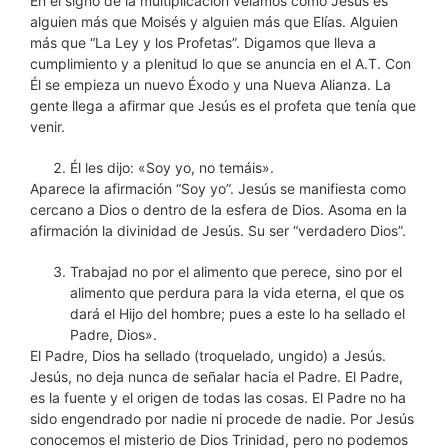
En el signo de la multiplicación veíamos como Jesús es
alguien más que Moisés y alguien más que Elías. Alguien
más que “La Ley y los Profetas”. Digamos que lleva a
cumplimiento y a plenitud lo que se anuncia en el A.T. Con
Él se empieza un nuevo Éxodo y una Nueva Alianza. La
gente llega a afirmar que Jesús es el profeta que tenía que
venir.
Él les dijo: «Soy yo, no temáis».
Aparece la afirmación “Soy yo”. Jesús se manifiesta como
cercano a Dios o dentro de la esfera de Dios. Asoma en la
afirmación la divinidad de Jesús. Su ser “verdadero Dios”.
Trabajad no por el alimento que perece, sino por el
alimento que perdura para la vida eterna, el que os
dará el Hijo del hombre; pues a este lo ha sellado el
Padre, Dios».
El Padre, Dios ha sellado (troquelado, ungido) a Jesús.
Jesús, no deja nunca de señalar hacia el Padre. El Padre,
es la fuente y el origen de todas las cosas. El Padre no ha
sido engendrado por nadie ni procede de nadie. Por Jesús
conocemos el misterio de Dios Trinidad, pero no podemos