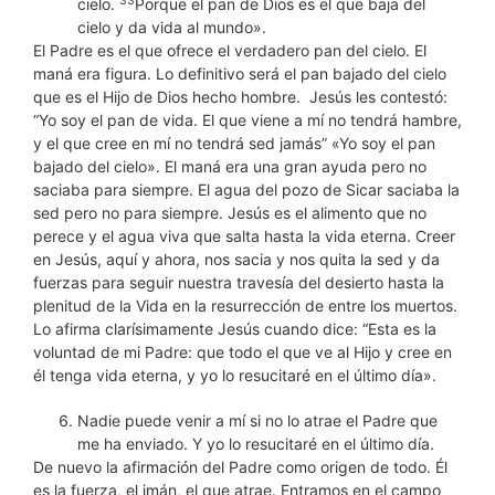
33
cielo.
Porque el pan de Dios es el que baja del
cielo y da vida al mundo».
El Padre es el que ofrece el verdadero pan del cielo. El
maná era figura. Lo definitivo será el pan bajado del cielo
que es el Hijo de Dios hecho hombre. Jesús les contestó:
“Yo soy el pan de vida. El que viene a mí no tendrá hambre,
y el que cree en mí no tendrá sed jamás” «Yo soy el pan
bajado del cielo». El maná era una gran ayuda pero no
saciaba para siempre. El agua del pozo de Sicar saciaba la
sed pero no para siempre. Jesús es el alimento que no
perece y el agua viva que salta hasta la vida eterna. Creer
en Jesús, aquí y ahora, nos sacia y nos quita la sed y da
fuerzas para seguir nuestra travesía del desierto hasta la
plenitud de la Vida en la resurrección de entre los muertos.
Lo afirma clarísimamente Jesús cuando dice: “Esta es la
voluntad de mi Padre: que todo el que ve al Hijo y cree en
él tenga vida eterna, y yo lo resucitaré en el último día».
Nadie puede venir a mí si no lo atrae el Padre que
me ha enviado. Y yo lo resucitaré en el último día.
De nuevo la afirmación del Padre como origen de todo. Él
es la fuerza, el imán, el que atrae. Entramos en el campo