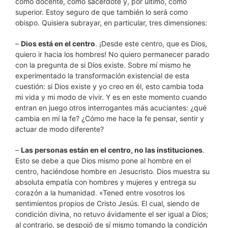
como docente, como sacerdote y, por último, como
superior. Estoy seguro de que también lo será como
obispo. Quisiera subrayar, en particular, tres dimensiones:
–
Dios está en el centro
. ¡Desde este centro, que es Dios,
quiero ir hacia los hombres! No quiero permanecer parado
con la pregunta de si Dios existe. Sobre mí mismo he
experimentado la transformación existencial de esta
cuestión: si Dios existe y yo creo en él, esto cambia toda
mi vida y mi modo de vivir. Y es en este momento cuando
entran en juego otros interrogantes más acuciantes: ¿qué
cambia en mí la fe? ¿Cómo me hace la fe pensar, sentir y
actuar de modo diferente?
–
Las personas están en el centro, no las instituciones
.
Esto se debe a que Dios mismo pone al hombre en el
centro, haciéndose hombre en Jesucristo. Dios muestra su
absoluta empatía con hombres y mujeres y entrega su
corazón a la humanidad. «Tened entre vosotros los
sentimientos propios de Cristo Jesús. El cual, siendo de
condición divina, no retuvo ávidamente el ser igual a Dios;
al contrario, se despojó de sí mismo tomando la condición