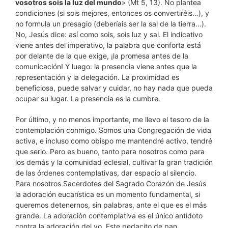
vosotros sois la luz del mundo
» (Mt 5, 13). No plantea
condiciones (si sois mejores, entonces os convertiréis…), y
no formula un presagio (deberíais ser la sal de la tierra…).
No, Jesús dice: así como sois, sois luz y sal. El indicativo
viene antes del imperativo, la palabra que conforta está
por delante de la que exige, ¡la promesa antes de la
comunicación! Y luego: la presencia viene antes que la
representación y la delegación. La proximidad es
beneficiosa, puede salvar y cuidar, no hay nada que pueda
ocupar su lugar. La presencia es la cumbre.
Por último, y no menos importante, me llevo el tesoro de la
contemplación conmigo. Somos una Congregación de vida
activa, e incluso como obispo me mantendré activo, tendré
que serlo. Pero es bueno, tanto para nosotros como para
los demás y la comunidad eclesial, cultivar la gran tradición
de las órdenes contemplativas, dar espacio al silencio.
Para nosotros Sacerdotes del Sagrado Corazón de Jesús
la adoración eucarística es un momento fundamental, si
queremos detenernos, sin palabras, ante el que es el más
grande. La adoración contemplativa es el único antídoto
contra la adoración del yo. Este pedacito de pan