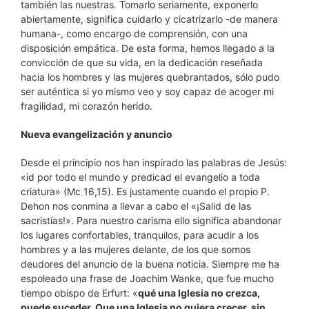
también las nuestras. Tomarlo seriamente, exponerlo
abiertamente, significa cuidarlo y cicatrizarlo -de manera
humana-, como encargo de comprensión, con una
disposición empática. De esta forma, hemos llegado a la
convicción de que su vida, en la dedicación reseñada
hacia los hombres y las mujeres quebrantados, sólo pudo
ser auténtica si yo mismo veo y soy capaz de acoger mi
fragilidad, mi corazón herido.
Nueva evangelización y anuncio
Desde el principio nos han inspirado las palabras de Jesús:
«id por todo el mundo y predicad el evangelio a toda
criatura» (Mc 16,15). Es justamente cuando el propio P.
Dehon nos conmina a llevar a cabo el «¡Salid de las
sacristías!». Para nuestro carisma ello significa abandonar
los lugares confortables, tranquilos, para acudir a los
hombres y a las mujeres delante, de los que somos
deudores del anuncio de la buena noticia. Siempre me ha
espoleado una frase de Joachim Wanke, que fue mucho
tiempo obispo de Erfurt: «
qué una Iglesia no crezca,
puede suceder. Que una Iglesia no quiera crecer, sin