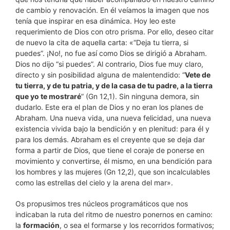
de cambio y renovación. En él veíamos la imagen que nos
tenía que inspirar en esa dinámica. Hoy leo este
requerimiento de Dios con otro prisma. Por ello, deseo citar
de nuevo la cita de aquella carta: «“Deja tu tierra, si
puedes”. ¡No!, no fue así como Dios se dirigió a Abraham.
Dios no dijo “si puedes”. Al contrario, Dios fue muy claro,
directo y sin posibilidad alguna de malentendido: “
Vete de
tu tierra, y de tu patria, y de la casa de tu padre, a la tierra
que yo te mostraré
” (Gn 12,1). Sin ninguna demora, sin
dudarlo. Este era el plan de Dios y no eran los planes de
Abraham. Una nueva vida, una nueva felicidad, una nueva
existencia vivida bajo la bendición y en plenitud: para él y
para los demás. Abraham es el creyente que se deja dar
forma a partir de Dios, que tiene el coraje de ponerse en
movimiento y convertirse, él mismo, en una bendición para
los hombres y las mujeres (Gn 12,2), que son incalculables
como las estrellas del cielo y la arena del mar».
Os propusimos tres núcleos programáticos que nos
indicaban la ruta del ritmo de nuestro ponernos en camino:
la
formación
, o sea el formarse y los recorridos formativos;