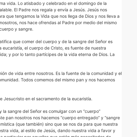
a vida. Lo atisbado y celebrado en el domingo de la
alable. El Padre nos regala y envía a Jesús. Jesús nos
ra que tengamos la Vida que nos llega de Dios y nos lleva a
 a nosotros, nos hace ofrendas al Padre por medio del mismo
 cuerpo y sangre.
atifica que comer del cuerpo y de la sangre del Señor es
 eucaristía, el cuerpo de Cristo, es fuente de nuestra
a; y por lo tanto partícipes de la vida eterna de Dios. La
ón de vida entre nosotros. Es la fuente de la comunidad y el
 comunidad. Todos comemos del mismo pan y nos hacemos
e Jesucristo en el sacramento de la eucaristía.
 la sangre del Señor es comulgar con un “cuerpo”
ste pan nosotros nos hacemos “cuerpo entregado” y “sangre
n mística (que también) sino que se nos da para que nuestra
tra vida, al estilo de Jesús, dando nuestra vida a favor y
ma particular por aquellos que están más necesitados de