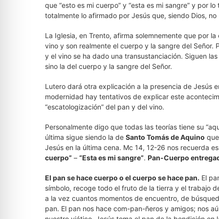
que “esto es mi cuerpo” y “esta es mi sangre” y por lo 
totalmente lo afirmado por Jesús que, siendo Dios, n
La Iglesia, en Trento, afirma solemnemente que por la 
vino y son realmente el cuerpo y la sangre del Señor. 
y el vino se ha dado una transustanciación. Siguen las
sino la del cuerpo y la sangre del Señor.
Lutero dará otra explicación a la presencia de Jesús e
modernidad hay tentativos de explicar este acontecimi
“escatologización” del pan y del vino.
Personalmente digo que todas las teorías tiene su “aq
última sigue siendo la de
Santo Tomás de Aquino
que 
Jesús en la última cena. Mc 14, 12-26 nos recuerda esa
cuerpo”
–
“Esta es mi sangre”
.
Pan-Cuerpo entregad
El pan se hace cuerpo o el cuerpo se hace pan.
El pan
símbolo, recoge todo el fruto de la tierra y el trabajo
a la vez cuantos momentos de encuentro, de búsqueda, 
pan. El pan nos hace com-pan-ñeros y amigos; nos aún
nuestro viático. Jesús toma el pan de la bendición en