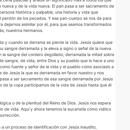
a nueva y de la vida nueva. El pan pasa a ser sacramento de
ersona histórica y palpable, una historia y vida que
el perdón de los pecados. Y ese pan-cuerpo se nos da para
ara dejarnos asimilar por él; para que seamos transformados
ás, nuestros hermanos.
ida y cuando se derrama se pierde la vida. Jesús quiere que
su sangre derramada y la eleva a signo o señal de la nueva
on la sangre del cordero degollado, derramada la mitad sobre
 de sangre, de vida, entre Dios y su pueblo que lo hace a uno
s como fuente y señor de la vida y el pueblo como asociado a
e de Jesús la que es derramada en favor nuestro y nos
pa pasa a ser sacramento de esa sangre derramada por Jesús
o de la copa participamos de la vida de Jesús hasta que él
lógica o de la plenitud del Reino de Dios. Jesús nos espera
ión de vida. Aquí y ahora tenemos la eucaristía como viático
urrección.
a un proceso de identificación con Jesús inaudito,