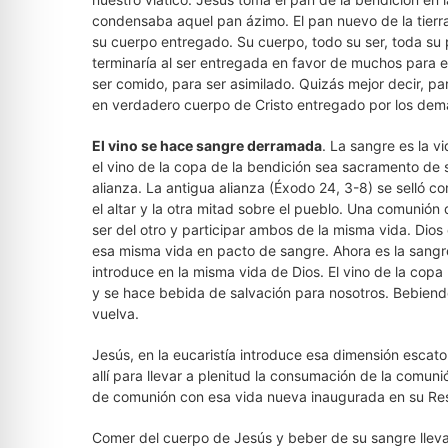
condensaba aquel pan ázimo. El pan nuevo de la tierr
su cuerpo entregado. Su cuerpo, todo su ser, toda su p
terminaría al ser entregada en favor de muchos para 
ser comido, para ser asimilado. Quizás mejor decir, p
en verdadero cuerpo de Cristo entregado por los dem
El vino se hace sangre derramada
. La sangre es la v
el vino de la copa de la bendición sea sacramento de 
alianza. La antigua alianza (Éxodo 24, 3-8) se selló c
el altar y la otra mitad sobre el pueblo. Una comunión
ser del otro y participar ambos de la misma vida. Dio
esa misma vida en pacto de sangre. Ahora es la sangr
introduce en la misma vida de Dios. El vino de la co
y se hace bebida de salvación para nosotros. Bebiend
vuelva.
Jesús, en la eucaristía introduce esa dimensión escato
allí para llevar a plenitud la consumación de la comun
de comunión con esa vida nueva inaugurada en su Res
Comer del cuerpo de Jesús y beber de su sangre lleva 