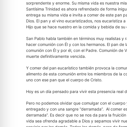
sorprendente y enorme. Su misma vida es nuestra mism
Santísima Trinidad es ahora refrendado de forma inigu
entrega su misma vida e invita a comer de este pan pa
Dios. El pan y el vino eucaristizados, nos eucaristiza
Hijo que se hace nuestro en la comida y bebida de su
San Pablo habla también en términos muy realistas y r
hacer comunión con Él y con los hermanos. El pan de la
comunión con Él y por él, con el Padre. Comunión de Vid
muerte definitivamente vencida.
Y comer del pan eucarístico también provoca la comuni
alimento de esta comunión entre los miembros de la
uno con ese pan que el cuerpo de Cristo.
Hoy es un día pensado para vivir esta presencia real d
Pero no podemos olvidar que comulgar con el cuerpo y
entregado y con una sangre “derramada”. Al comer e
derramada”. Es decir que no se nos da para la fruició
vida sea ofrenda agradable a Dios y sepamos vivir nues
servicio por los demás. Todos los demás, pero de for