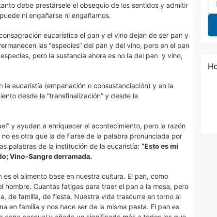
tanto debe prestársele el obsequio de los sentidos y admitir
o puede ni engañarse ni engañarnos.
consagración eucarística el pan y el vino dejan de ser pan y
Permanecen las “especies” del pan y del vino, pero en el pan
 especies, pero la sustancia ahora es no la del pan y vino,
Ho
n la eucaristía (empanación o consustanciación) y en la
ento desde la “transfinalización” y desde la
uel” y ayudan a enriquecer el acontecimiento, pero la razón
no es otra que la de fiarse de la palabra pronunciada por
s palabras de la institución de la eucaristía:
“Esto es mi
o; Vino-Sangre derramada.
 es el alimento base en nuestra cultura. El pan, como
 del hombre. Cuantas fatigas para traer el pan a la mesa, pero
de familia, de fiesta. Nuestra vida trascurre en torno al
a en familia y nos hace ser de la misma pasta. El pan es
 la cena pascual y añade un significado más a todos los que