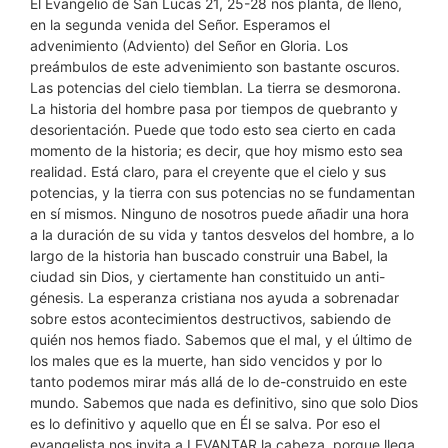
El Evangelio de San Lucas 21, 25-28 nos planta, de lleno,
en la segunda venida del Señor. Esperamos el
advenimiento (Adviento) del Señor en Gloria. Los
preámbulos de este advenimiento son bastante oscuros.
Las potencias del cielo tiemblan. La tierra se desmorona.
La historia del hombre pasa por tiempos de quebranto y
desorientación. Puede que todo esto sea cierto en cada
momento de la historia; es decir, que hoy mismo esto sea
realidad. Está claro, para el creyente que el cielo y sus
potencias, y la tierra con sus potencias no se fundamentan
en sí mismos. Ninguno de nosotros puede añadir una hora
a la duración de su vida y tantos desvelos del hombre, a lo
largo de la historia han buscado construir una Babel, la
ciudad sin Dios, y ciertamente han constituido un anti-
génesis. La esperanza cristiana nos ayuda a sobrenadar
sobre estos acontecimientos destructivos, sabiendo de
quién nos hemos fiado. Sabemos que el mal, y el último de
los males que es la muerte, han sido vencidos y por lo
tanto podemos mirar más allá de lo de-construido en este
mundo. Sabemos que nada es definitivo, sino que solo Dios
es lo definitivo y aquello que en Él se salva. Por eso el
evangelista nos invita a LEVANTAR la cabeza, porque llega