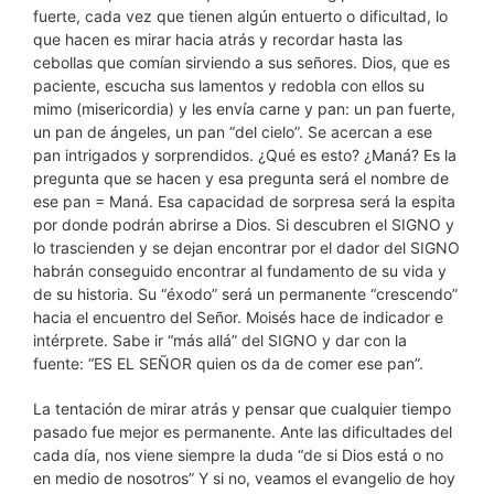
fuerte, cada vez que tienen algún entuerto o dificultad, lo
que hacen es mirar hacia atrás y recordar hasta las
cebollas que comían sirviendo a sus señores. Dios, que es
paciente, escucha sus lamentos y redobla con ellos su
mimo (misericordia) y les envía carne y pan: un pan fuerte,
un pan de ángeles, un pan “del cielo”. Se acercan a ese
pan intrigados y sorprendidos. ¿Qué es esto? ¿Maná? Es la
pregunta que se hacen y esa pregunta será el nombre de
ese pan = Maná. Esa capacidad de sorpresa será la espita
por donde podrán abrirse a Dios. Si descubren el SIGNO y
lo trascienden y se dejan encontrar por el dador del SIGNO
habrán conseguido encontrar al fundamento de su vida y
de su historia. Su “éxodo” será un permanente “crescendo”
hacia el encuentro del Señor. Moisés hace de indicador e
intérprete. Sabe ir “más allá” del SIGNO y dar con la
fuente: “ES EL SEÑOR quien os da de comer ese pan”.
La tentación de mirar atrás y pensar que cualquier tiempo
pasado fue mejor es permanente. Ante las dificultades del
cada día, nos viene siempre la duda “de si Dios está o no
en medio de nosotros” Y si no, veamos el evangelio de hoy