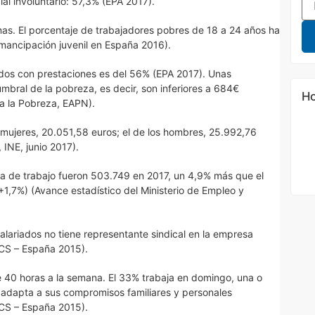
l involuntario: 57,3% (EPA 2017).
nas. El porcentaje de trabajadores pobres de 18 a 24 años ha
mancipación juvenil en España 2016).
dos con prestaciones es del 56% (EPA 2017). Unas
umbral de la pobreza, es decir, son inferiores a 684€
Ho
a la Pobreza, EAPN).
as mujeres, 20.051,58 euros; el de los hombres, 25.992,76
 INE, junio 2017).
da de trabajo fueron 503.749 en 2017, un 4,9% más que el
(+1,7%) (Avance estadístico del Ministerio de Empleo y
salariados no tiene representante sindical en la empresa
CS – España 2015).
 40 horas a la semana. El 33% trabaja en domingo, una o
e adapta a sus compromisos familiares y personales
CS – España 2015).