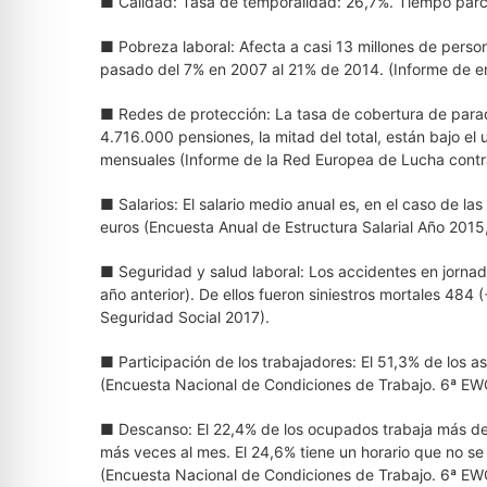
■ Calidad: Tasa de temporalidad: 26,7%. Tiempo parcia
■ Pobreza laboral: Afecta a casi 13 millones de perso
pasado del 7% en 2007 al 21% de 2014. (Informe de e
■ Redes de protección: La tasa de cobertura de para
4.716.000 pensiones, la mitad del total, están bajo el 
mensuales (Informe de la Red Europea de Lucha contr
■ Salarios: El salario medio anual es, en el caso de l
euros (Encuesta Anual de Estructura Salarial Año 2015,
■ Seguridad y salud laboral: Los accidentes en jorna
año anterior). De ellos fueron siniestros mortales 484 
Seguridad Social 2017).
■ Participación de los trabajadores: El 51,3% de los a
(Encuesta Nacional de Condiciones de Trabajo. 6ª EW
■ Descanso: El 22,4% de los ocupados trabaja más de
más veces al mes. El 24,6% tiene un horario que no s
(Encuesta Nacional de Condiciones de Trabajo. 6ª EW