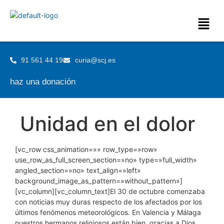
91 561 44 19
curia@scj.es
haz una donación
Unidad en el dolor
[vc_row css_animation=»» row_type=»row»
use_row_as_full_screen_section=»no» type=»full_width»
angled_section=»no» text_align=»left»
background_image_as_pattern=»without_pattern»]
[vc_column][vc_column_text]El 30 de octubre comenzaba
con noticias muy duras respecto de los afectados por los
últimos fenómenos meteorológicos. En Valencia y Málaga
nuestros hermanos religiosos están bien, gracias a Dios,