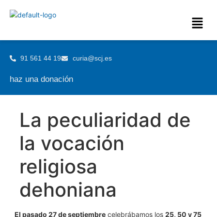
91 561 44 19
curia@scj.es
haz una donación
La peculiaridad de
la vocación
religiosa
dehoniana
El pasado 27 de septiembre
celebrábamos los
25, 50 y 75