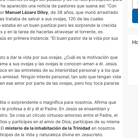
 ha aparecido una noticia de pastores que suena así: “Con
tor
Manuel Lázaro Diloy
, de 38 años, que murió arrastrado
ras trataba de salvar a sus ovejas, 120 de las cuales
 estaba en un buen pastizal pero les sorprende la crecida
jas y en la tarea de hacerlas atravesar el torrente, es
sús en primera instancia: “El buen pastor da la vida por sus
Ho
o a dar la vida por sus ovejas. ¿Cuál es la motivación que
ma a sus ovejas y las ovejas le conocen-aman a él. Jesús
oce en las entretelas de su interioridad personal y a los que
su amistad. Ningún interés personal; tan solo que tengan vida
en ese amor por parte de las ovejas, pero hoy toca pararse
dita o sorprendente o magnífica para nosotros. Afirma que
le profesa a él y él al Padre. En Jesús se ensamblan y
stro. Se crea un círculo virtuoso-amoroso entre el Padre, el
 Dios y partícipes en el amor de Dios; partícipes de su misma
 El
misterio de la inhabitación de la Trinidad
en nosotros
rtícipes de la Vida y naturaleza divina en Jesucristo.