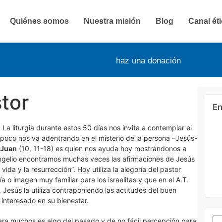
Quiénes somos
Nuestra misión
Blog
Canal ét
haz una donación
tor
En
. La liturgia durante estos 50 días nos invita a contemplar el
 poco nos va adentrando en el misterio de la persona –Jesús-
 Juan
(10, 11-18) es quien nos ayuda hoy mostrándonos a
angelio encontramos muchas veces las afirmaciones de Jesús
 vida y la resurrección”. Hoy utiliza la alegoría del pastor
a o imagen muy familiar para los israelitas y que en el A.T.
. Jesús la utiliza contraponiendo las actitudes del buen
 interesado en su bienestar.
 para muchos es algo del pasado y de no fácil percepción para