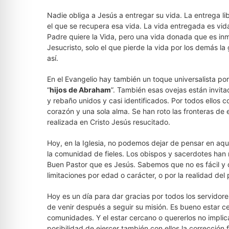
Nadie obliga a Jesús a entregar su vida. La entrega l
el que se recupera esa vida. La vida entregada es vida
Padre quiere la Vida, pero una vida donada que es in
Jesucristo, solo el que pierde la vida por los demás la
así.
En el Evangelio hay también un toque universalista po
“
hijos de Abraham
”. También esas ovejas están invita
y rebaño unidos y casi identificados. Por todos ellos c
corazón y una sola alma. Se han roto las fronteras de 
realizada en Cristo Jesús resucitado.
Hoy, en la Iglesia, no podemos dejar de pensar en aque
la comunidad de fieles. Los obispos y sacerdotes han re
Buen Pastor que es Jesús. Sabemos que no es fácil y 
limitaciones por edad o carácter, o por la realidad del
Hoy es un día para dar gracias por todos los servidore
de venir después a seguir su misión. Es bueno estar c
comunidades. Y el estar cercano o quererlos no implica 
posibilidad de ejercer también con ellos la corrección