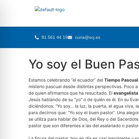
91 561 44 19
curia@scj.es
Yo soy el Buen Pas
Estamos celebrando “el ecuador” del
Tiempo Pascual
misterio pascual desde distintas perspectivas. Poco a
de quien afirmamos que ha resucitado. El
evangelista
Jesús hablando de su “yo” o de quién es él. En su Ev
diciéndonos: “Yo soy… la luz, la puerta, el agua viva, la
para decirnos que: “Yo soy el buen pastor”. Una alegorí
se utiliza para hablar de Dios, del Rey o del Sacerdote
pastor que son diferentes a las del asalariado o pastor
La figura del pastor, hoy en día es casi inexistente y