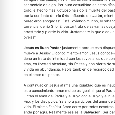
ser modelo de algo. Por pura casualidad en estos días
todo, el hecho más luctuoso ha sido la muerte del pas
por la corriente del
río Grío
, afluente del
Jalón
, mient
perecieron ahogadas”. Está lloviendo mucho, el rebaño
torrencial de río Grío. El pastor trata de salvar las ove
arrastrado y pierde la vida. Justamente lo que dice Je
ovejas”.
Jesús es Buen Pastor
justamente porque está dispuest
mueve a Jesús? El conocimiento-amor. Jesús conoce-a
tiene un trato de intimidad con los suyos a los que con
ama, en libertad absoluta, sin límites y con oferta de 
y vida en abundancia. Habla también de reciprocidad 
en el amor del pastor.
A continuación Jesús afirma una igualdad que es inau
este conocimiento-amor mutuo es igual al que el Padre 
juntan el amor del Padre y el suyo con el suyo y el nue
Hijo, y los discípulos. Ya ahora partícipes del amor de
vida. El mismo Espíritu-Amor corre por todos nosotros.
anda por aquí. Realmente esa es la
Salvación
. Ser pa