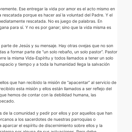
ibremente. Ese entregar la vida por amor es el acto mismo en
 rescatada porque es hacer así la voluntad del Padre. Y el
mediatamente rescatada. No es juego de palabras. En
 gana para sí. Y no es por ganar; sino que la vida misma es
r parte de Jesús y su mensaje. Hay otras ovejas que no son
das a formar parte de “un solo rebaño, un solo pastor”. Pastor
orre la misma Vida-Espíritu y todos llamados a tener un solo
espacio y tiempo y a toda la humanidad llega la salvación
llos que han recibido la misión de “apacentar” al servicio de
cibido esta misión y ellos están llamados a ser reflejo del
que hemos de contar con la debilidad humana, las
 pecado.
s de la comunidad y pedir por ellos y por aquellos que han
ercanos a los sacerdotes de nuestras parroquias o
aparcar el espíritu de discernimiento sobre ellos y la
 fraterna por alguna de sus actuaciones. Pero debe