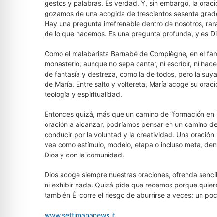
gestos y palabras. Es verdad. Y, sin embargo, la oraci
gozamos de una acogida de trescientos sesenta grado
Hay una pregunta irrefrenable dentro de nosotros, ra
de lo que hacemos. Es una pregunta profunda, y es Di
Como el malabarista Barnabé de Compiègne, en el famo
monasterio, aunque no sepa cantar, ni escribir, ni ha
de fantasía y destreza, como la de todos, pero la suya 
de María. Entre salto y voltereta, María acoge su oració
teología y espiritualidad.
Entonces quizá, más que un camino de “formación en l
oración a alcanzar, podríamos pensar en un camino de
conducir por la voluntad y la creatividad. Una oración
vea como estímulo, modelo, etapa o incluso meta, dent
Dios y con la comunidad.
Dios acoge siempre nuestras oraciones, ofrenda sencil
ni exhibir nada. Quizá pide que recemos porque quiere
también Él corre el riesgo de aburrirse a veces: un po
www.settimananews.it