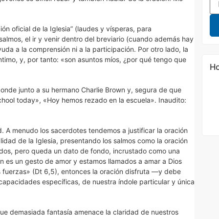
ión oficial de la Iglesia” (laudes y vísperas, para
salmos, el ir y venir dentro del breviario (cuando además hay
da a la comprensión ni a la participación. Por otro lado, la
ntimo, y, por tanto: «son asuntos míos, ¿por qué tengo que
Ho
conde junto a su hermano Charlie Brown y, segura de que
school today», «Hoy hemos rezado en la escuela». Inaudito:
. A menudo los sacerdotes tendemos a justificar la oración
lidad de la Iglesia, presentando los salmos como la oración
os, pero queda un dato de fondo, incrustado como una
ación es un gesto de amor y estamos llamados a amar a Dios
s fuerzas» (Dt 6,5), entonces la oración disfruta —y debe
capacidades específicas, de nuestra índole particular y única
que demasiada fantasía amenace la claridad de nuestros