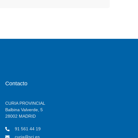
Contacto
CURIA PROVINCIAL
Balbina Valverde, 5
28002 MADRID
91 561 44 19
curia@scj.es