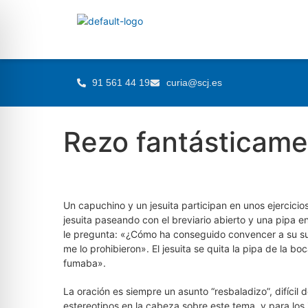
91 561 44 19
curia@scj.es
Rezo fantásticam
Un capuchino y un jesuita participan en unos ejercicios 
jesuita paseando con el breviario abierto y una pipa 
le pregunta: «¿Cómo ha conseguido convencer a su su
me lo prohibieron». El jesuita se quita la pipa de la b
fumaba».
La oración es siempre un asunto “resbaladizo”, difícil
estereotipos en la cabeza sobre este tema, y para los j