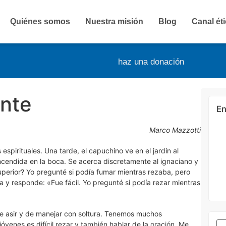
Quiénes somos
Nuestra misión
Blog
Canal ét
haz una donación
ente
En
Marco Mazzotti
espirituales. Una tarde, el capuchino ve en el jardín al
encendida en la boca. Se acerca discretamente al ignaciano y
perior? Yo pregunté si podía fumar mientras rezaba, pero
oca y responde: «Fue fácil. Yo pregunté si podía rezar mientras
 de asir y de manejar con soltura. Tenemos muchos
óvenes es difícil rezar y también hablar de la oración. Me