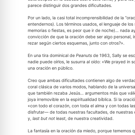
parece distinguir dos grandes dificultades.
Por un lado, la casi total incomprensibilidad de la “orac
entendernos). Los términos usados, el lenguaje de los 
memorias o fiestas, es peor que ir de noche)… nada ayu
convicción de que la oración debe ser algo personal, í
rezar según ciertos esquemas, junto con otros?».
En una tira dominical de
Peanuts
de 1963, Sally se es
nadie puede oírlos, le susurra al oído: «We prayed in 
una oración en público.
Creo que ambas dificultades contienen algo de verdad
coral clásica de varios modos, hablando de la universa
que también rezaba Jesús… argumentos más que válid
joya irremovible en la espiritualidad bíblica. Si la or
«con todo el corazón, con toda el alma y con todas la
disfrutar— de todas nuestras facultades, de nuestras 
y,
last but not least
, de nuestra creatividad.
La fantasía en la oración da miedo, porque tememos 