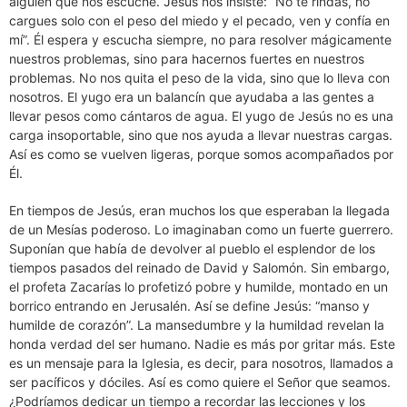
alguien que nos escuche. Jesús nos insiste: “No te rindas, no
cargues solo con el peso del miedo y el pecado, ven y confía en
mí”. Él espera y escucha siempre, no para resolver mágicamente
nuestros problemas, sino para hacernos fuertes en nuestros
problemas. No nos quita el peso de la vida, sino que lo lleva con
nosotros. El yugo era un balancín que ayudaba a las gentes a
llevar pesos como cántaros de agua. El yugo de Jesús no es una
carga insoportable, sino que nos ayuda a llevar nuestras cargas.
Así es como se vuelven ligeras, porque somos acompañados por
Él.
En tiempos de Jesús, eran muchos los que esperaban la llegada
de un Mesías poderoso. Lo imaginaban como un fuerte guerrero.
Suponían que había de devolver al pueblo el esplendor de los
tiempos pasados del reinado de David y Salomón. Sin embargo,
el profeta Zacarías lo profetizó pobre y humilde, montado en un
borrico entrando en Jerusalén. Así se define Jesús: “manso y
humilde de corazón”. La mansedumbre y la humildad revelan la
honda verdad del ser humano. Nadie es más por gritar más. Este
es un mensaje para la Iglesia, es decir, para nosotros, llamados a
ser pacíficos y dóciles. Así es como quiere el Señor que seamos.
¿Podríamos dedicar un tiempo a recordar las lecciones y los