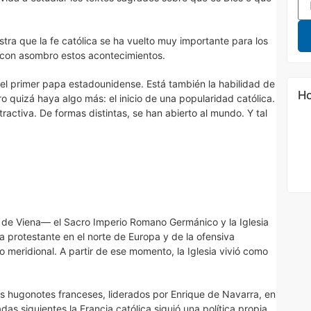
tra que la fe católica se ha vuelto muy importante para los
e con asombro estos acontecimientos.
el primer papa estadounidense. Está también la habilidad de
Ho
o quizá haya algo más: el inicio de una popularidad católica.
ractiva. De formas distintas, se han abierto al mundo. Y tal
de Viena— el Sacro Imperio Romano Germánico y la Iglesia
ta protestante en el norte de Europa y de la ofensiva
meridional. A partir de ese momento, la Iglesia vivió como
los hugonotes franceses, liderados por Enrique de Navarra, en
das siguientes la Francia católica siguió una política propia