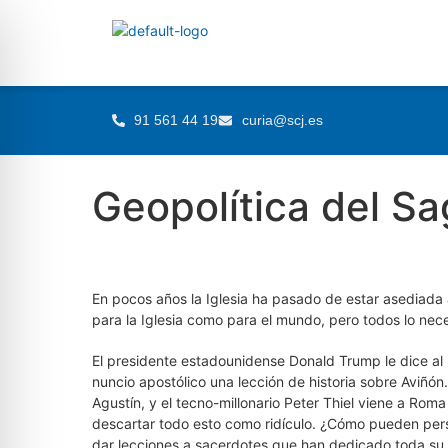
91 561 44 19
curia@scj.es
Geopolítica del S
En pocos años la Iglesia ha pasado de estar asediada a 
para la Iglesia como para el mundo, pero todos lo nece
El presidente estadounidense Donald Trump le dice a
nuncio apostólico una lección de historia sobre Aviñón
Agustín, y el tecno-millonario Peter Thiel viene a Roma
descartar todo esto como ridículo. ¿Cómo pueden perso
dar lecciones a sacerdotes que han dedicado toda su 