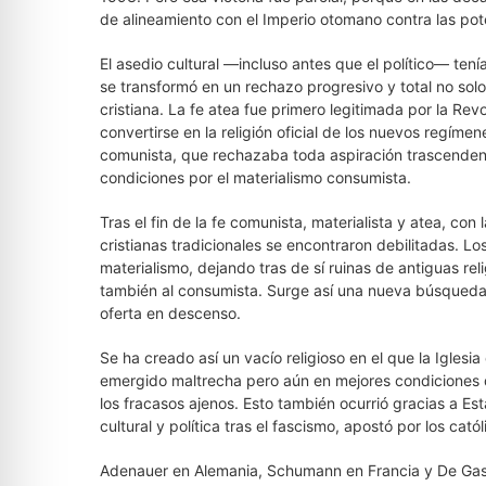
de alineamiento con el Imperio otomano contra las pot
El asedio cultural —incluso antes que el político— tenía
se transformó en un rechazo progresivo y total no solo d
cristiana. La fe atea fue primero legitimada por la Rev
convertirse en la religión oficial de los nuevos regím
comunista, que rechazaba toda aspiración trascenden
condiciones por el materialismo consumista.
Tras el fin de la fe comunista, materialista y atea, co
cristianas tradicionales se encontraron debilitadas. L
materialismo, dejando tras de sí ruinas de antiguas rel
también al consumista. Surge así una nueva búsqueda 
oferta en descenso.
Se ha creado así un vacío religioso en el que la Iglesia 
emergido maltrecha pero aún en mejores condiciones qu
los fracasos ajenos. Esto también ocurrió gracias a 
cultural y política tras el fascismo, apostó por los catól
Adenauer en Alemania, Schumann en Francia y De Gaspe