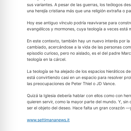
sus variantes. A pesar de las guerras, los teólogos des
una herejía cristiana más que una religión extraña o p
Hoy ese antiguo vínculo podría reavivarse para construi
evangélicos y mormones, cuya teología a veces está m
En este contexto, también hay un nuevo interés por la t
cambiado, acercándose a la vida de las personas comu
episodio curioso, pero no aislado, es el del padre Ma
teología en la cárcel.
La teología se ha alejado de los espacios hieráticos de
está convirtiendo casi en un espacio para resolver pro
las preocupaciones de Peter Thiel o JD Vance.
Quizá la Iglesia debería hablar con ellos como con her
quieren servir, como la mayor parte del mundo. Y, sin d
ser el objeto del deseo. Hace falta un gran corazón —y 
www.settimananews.it