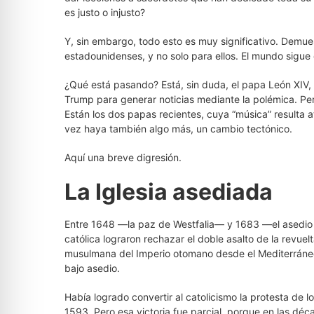
es justo o injusto?
Y, sin embargo, todo esto es muy significativo. Demues
estadounidenses, y no solo para ellos. El mundo sigu
¿Qué está pasando? Está, sin duda, el papa León XIV, 
Trump para generar noticias mediante la polémica. Per
Están los dos papas recientes, cuya “música” resulta at
vez haya también algo más, un cambio tectónico.
Aquí una breve digresión.
La Iglesia asediada
Entre 1648 —la paz de Westfalia— y 1683 —el asedio 
católica lograron rechazar el doble asalto de la revuel
musulmana del Imperio otomano desde el Mediterráneo 
bajo asedio.
Había logrado convertir al catolicismo la protesta de 
1593. Pero esa victoria fue parcial, porque en las déca