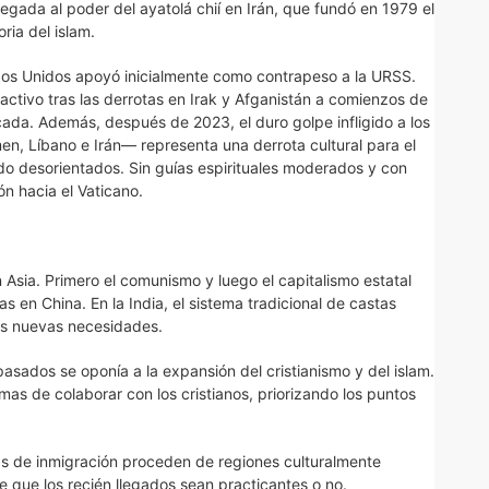
legada al poder del ayatolá chií en Irán, que fundó en 1979 el
ria del islam.
ados Unidos apoyó inicialmente como contrapeso a la URSS.
activo tras las derrotas en Irak y Afganistán a comienzos de
cada. Además, después de 2023, el duro golpe infligido a los
n, Líbano e Irán— representa una derrota cultural para el
o desorientados. Sin guías espirituales moderados y con
ón hacia el Vaticano.
 Asia. Primero el comunismo y luego el capitalismo estatal
as en China. En la India, el sistema tradicional de castas
las nuevas necesidades.
asados se oponía a la expansión del cristianismo y del islam.
as de colaborar con los cristianos, priorizando los puntos
s de inmigración proceden de regiones culturalmente
 que los recién llegados sean practicantes o no.