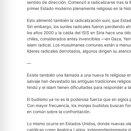
sentido de dirección. Comenzó a radicalizarse tras la l
primer Estado moderno plenamente religioso en la histo
Esto alimentó también la radicalización suní, que Est
Sin embargo, los suníes radicales fueron perdiendo atr
los años 2000 y la caída del ISIS en Siria hace una dé
chiíes, considerados antes invencibles —en Gaza, Yeme
islam radical. Los musulmanes comunes están a menud
líderes radicales derrotados, algunos dirigen su atenci
—
Existe también una llamada a una nueva fe religiosa en
salvaje han devastado las antiguas tradiciones religios
hindú y el islam tienen dificultades para responder a 
El budismo ya no es la poderosa fuerza que en siglos p
Con mayor frecuencia, los monjes budistas buscan form
en común sobre la confrontación.
Lo mismo ocurre en Estados Unidos, donde nuevas ola
católicas como América Latina, independientemente de