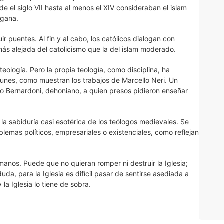
de el siglo VII hasta al menos el XIV consideraban el islam
agana.
r puentes. Al fin y al cabo, los católicos dialogan con
ás alejada del catolicismo que la del islam moderado.
eología. Pero la propia teología, como disciplina, ha
nes, como muestran los trabajos de Marcello Neri. Un
rco Bernardoni, dehoniano, a quien presos pidieron enseñar
 la sabiduría casi esotérica de los teólogos medievales. Se
blemas políticos, empresariales o existenciales, como reflejan
manos. Puede que no quieran romper ni destruir la Iglesia;
uda, para la Iglesia es difícil pasar de sentirse asediada a
la Iglesia lo tiene de sobra.