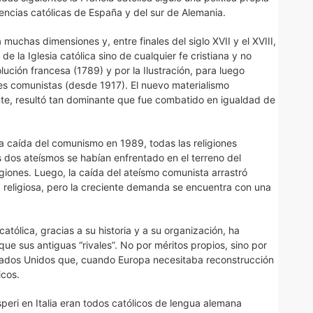
encias católicas de España y del sur de Alemania.
 muchas dimensiones y, entre finales del siglo XVII y el XVIII,
e la Iglesia católica sino de cualquier fe cristiana y no
olución francesa (1789) y por la Ilustración, para luego
enes comunistas (desde 1917). El nuevo materialismo
te, resultó tan dominante que fue combatido en igualdad de
n la caída del comunismo en 1989, todas las religiones
os dos ateísmos se habían enfrentado en el terreno del
igiones. Luego, la caída del ateísmo comunista arrastró
religiosa, pero la creciente demanda se encuentra con una
católica, gracias a su historia y a su organización, ha
e sus antiguas “rivales”. No por méritos propios, sino por
Estados Unidos que, cuando Europa necesitaba reconstrucción
icos.
ri en Italia eran todos católicos de lengua alemana