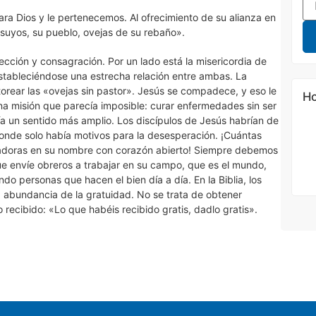
ra Dios y le pertenecemos. Al ofrecimiento de su alianza en
suyos, su pueblo, ovejas de su rebaño».
ección y consagración. Por un lado está la misericordia de
 estableciéndose una estrecha relación entre ambas. La
torear las «ovejas sin pastor». Jesús se compadece, y eso le
Ho
na misión que parecía imposible: curar enfermedades sin ser
a un sentido más amplio. Los discípulos de Jesús habrían de
 donde solo había motivos para la desesperación. ¡Cuántas
beradoras en su nombre con corazón abierto! Siempre debemos
ue envíe obreros a trabajar en su campo, que es el mundo,
do personas que hacen el bien día a día. En la Biblia, los
a abundancia de la gratuidad. No se trata de obtener
o recibido: «Lo que habéis recibido gratis, dadlo gratis».