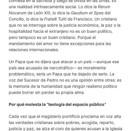
confiesa en la sacristía y luego se olvida en las urnas. Es
una realidad intrínsecamente social. Lo dice la
Rerum
Novarum
de León XIII, lo dice la
Gaudium et Spes
del
Concilio, lo dice la
Fratelli Tutti
de Francisco. Un cristiano
que no se interroga sobre la justicia económica, la paz o la
hospitalidad hacia el extranjero no es un buen político,
pero tampoco es un buen cristiano. Porque el
mandamiento del amor no tiene excepciones para las
relaciones internacionales.
Un Papa que no dijera que atacar a un país —aunque ese
país sea acusado de narcotráfico— es moralmente
problemático, sería un Papa que ha dejado de serlo. La
voz del Sucesor de Pedro no es una opinión entre otras: es
la memoria de la humanidad que ningún realismo político
puede borrar sin perder su propia alma.
Por qué molesta la “teología del espacio público”
Cada vez que el magisterio pontificio proclama en voz alta
las verdades cristianas sobre pobres, acogida, reparto,
justicia y paz, se alza el coro de quienes acusan a la Iglesia