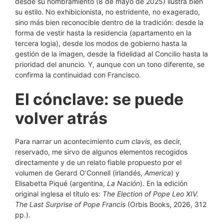
desde su nombramiento (8 de mayo de 2025) ilustra bien
su estilo. No exhibicionista, no estridente, no exagerado,
sino más bien reconocible dentro de la tradición: desde la
forma de vestir hasta la residencia (apartamento en la
tercera logia), desde los modos de gobierno hasta la
gestión de la imagen, desde la fidelidad al Concilio hasta la
prioridad del anuncio. Y, aunque con un tono diferente, se
confirma la continuidad con Francisco.
El cónclave: se puede
volver atrás
Para narrar un acontecimiento
cum clavis
, es decir,
reservado, me sirvo de algunos elementos recogidos
directamente y de un relato fiable propuesto por el
volumen de Gerard O’Connell (irlandés,
America
) y
Elisabetta Piqué (argentina,
La Nación
). En la edición
original inglesa el título es:
The Election of Pope Leo XIV.
The Last Surprise of Pope Francis
(Orbis Books, 2026, 312
pp.).