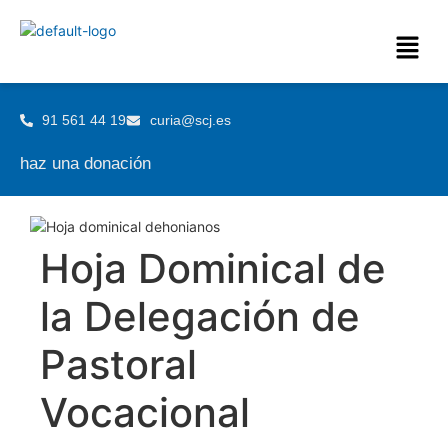
91 561 44 19
curia@scj.es
haz una donación
Hoja Dominical de
la Delegación de
Pastoral
Vocacional